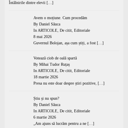
Întâlnirile dintre elevii
[…]
Avem o moțiune. Cum procedăm
By Daniel Săuca
In
ARTICOLE
,
De citit
,
Editoriale
8 mai 2026
Guvernul Bolojan, așa cum știți, a fost
[…]
Votează ciob de oală spartă
By Mihai Tudor Ruțaș
In
ARTICOLE
,
De citit
,
Editoriale
18 martie 2026
Presa nu este doar despre știri pozitive,
[…]
Știu și nu spun?
By Daniel Săuca
In
ARTICOLE
,
De citit
,
Editoriale
6 martie 2026
„Am ajuns să lucrăm pentru a ne
[…]