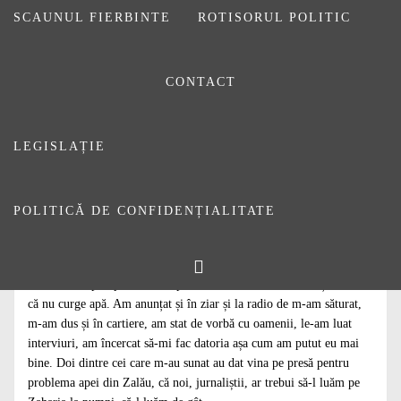
SCAUNUL FIERBINTE
ROTISORUL POLITIC
CONTACT
LEGISLAȚIE
POLITICĂ DE CONFIDENȚIALITATE
În primele două săptămâni din august cred că m-au sunat cel puțin
șase sau șapte persoane nemulțumite, disperate că nu au apă și că s-
au săturat. Aproape că mi-au poruncit să fac ceva, să anunț undeva
că nu curge apă. Am anunțat și în ziar și la radio de m-am săturat,
m-am dus și în cartiere, am stat de vorbă cu oamenii, le-am luat
interviuri, am încercat să-mi fac datoria așa cum am putut eu mai
bine. Doi dintre cei care m-au sunat au dat vina pe presă pentru
problema apei din Zalău, că noi, jurnaliștii, ar trebui să-l luăm pe