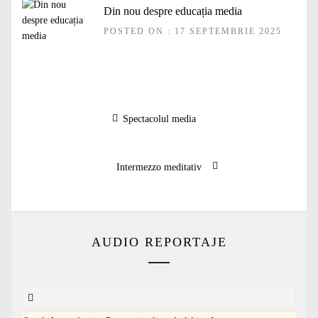
Din nou despre educația media
POSTED ON : 17 SEPTEMBRIE 2025
Navigare
Articolul
Spectacolul media
în
anterior:
articole
Articolul
Intermezzo meditativ
următor:
AUDIO REPORTAJE