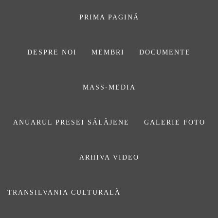
Sari
la
PRIMA PAGINĂ
conținut
DESPRE NOI
MEMBRI
DOCUMENTE
ASOCIAŢIA
MASS-MEDIA
JURNALIȘTILOR
DIN SĂLAJ
ANUARUL PRESEI SĂLĂJENE
GALERIE FOTO
ARHIVA VIDEO
Despre curaj și asumare
TRANSILVANIA CULTURALĂ
Publicat pe
23 august 2024
De
Adrian Lungu
Prima pagină
ARTICOLE
Despre curaj și asumare