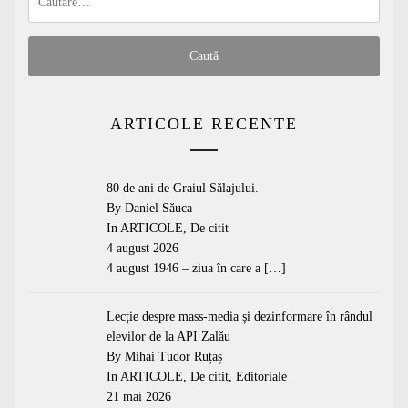
după:
ARTICOLE RECENTE
80 de ani de Graiul Sălajului.
By Daniel Săuca
In
ARTICOLE
,
De citit
4 august 2026
4 august 1946 – ziua în care a
[…]
Lecție despre mass-media și dezinformare în rândul
elevilor de la API Zalău
By Mihai Tudor Ruțaș
In
ARTICOLE
,
De citit
,
Editoriale
21 mai 2026