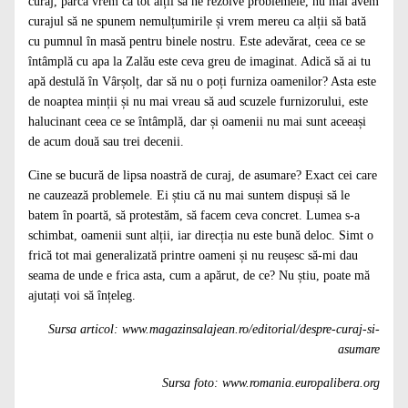
curaj, parcă vrem ca tot alții să ne rezolve problemele, nu mai avem
curajul să ne spunem nemulțumirile și vrem mereu ca alții să bată
cu pumnul în masă pentru binele nostru. Este adevărat, ceea ce se
întâmplă cu apa la Zalău este ceva greu de imaginat. Adică să ai tu
apă destulă în Vârșolț, dar să nu o poți furniza oamenilor? Asta este
de noaptea minții și nu mai vreau să aud scuzele furnizorului, este
halucinant ceea ce se întâmplă, dar și oamenii nu mai sunt aceeași
de acum două sau trei decenii.
Cine se bucură de lipsa noastră de curaj, de asumare? Exact cei care
ne cauzează problemele. Ei știu că nu mai suntem dispuși să le
batem în poartă, să protestăm, să facem ceva concret. Lumea s-a
schimbat, oamenii sunt alții, iar direcția nu este bună deloc. Simt o
frică tot mai generalizată printre oameni și nu reușesc să-mi dau
seama de unde e frica asta, cum a apărut, de ce? Nu știu, poate mă
ajutați voi să înțeleg.
Sursa articol: www.magazinsalajean.ro/editorial/despre-curaj-si-
asumare
Sursa foto: www.romania.europalibera.org