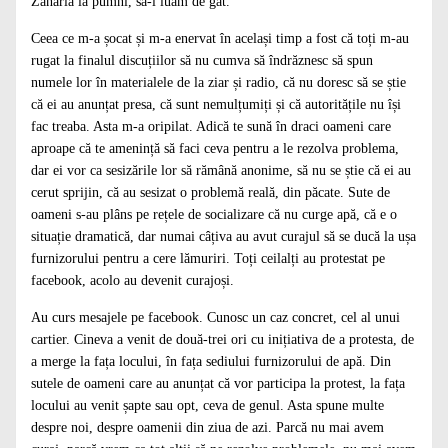
Zaharia la pumni, să-l luăm de gât.
Ceea ce m-a șocat și m-a enervat în același timp a fost că toți m-au
rugat la finalul discuțiilor să nu cumva să îndrăznesc să spun
numele lor în materialele de la ziar și radio, că nu doresc să se știe
că ei au anunțat presa, că sunt nemulțumiți și că autoritățile nu își
fac treaba. Asta m-a oripilat. Adică te sună în draci oameni care
aproape că te amenință să faci ceva pentru a le rezolva problema,
dar ei vor ca sesizările lor să rămână anonime, să nu se știe că ei au
cerut sprijin, că au sesizat o problemă reală, din păcate. Sute de
oameni s-au plâns pe rețele de socializare că nu curge apă, că e o
situație dramatică, dar numai câțiva au avut curajul să se ducă la ușa
furnizorului pentru a cere lămuriri. Toți ceilalți au protestat pe
facebook, acolo au devenit curajoși.
Au curs mesajele pe facebook. Cunosc un caz concret, cel al unui
cartier. Cineva a venit de două-trei ori cu inițiativa de a protesta, de
a merge la fața locului, în fața sediului furnizorului de apă. Din
sutele de oameni care au anunțat că vor participa la protest, la fața
locului au venit șapte sau opt, ceva de genul. Asta spune multe
despre noi, despre oamenii din ziua de azi. Parcă nu mai avem