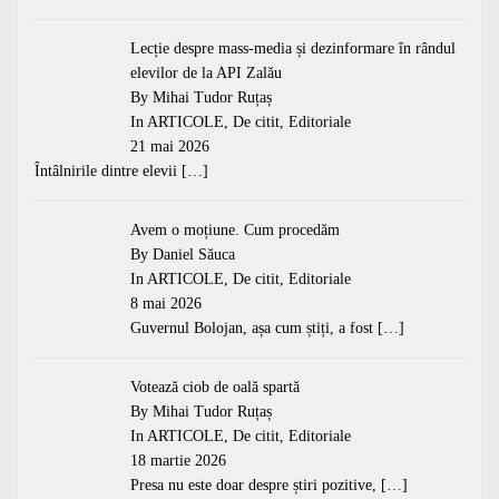
Lecție despre mass-media și dezinformare în rândul
elevilor de la API Zalău
By Mihai Tudor Ruțaș
In
ARTICOLE
,
De citit
,
Editoriale
21 mai 2026
Întâlnirile dintre elevii
[…]
Avem o moțiune. Cum procedăm
By Daniel Săuca
In
ARTICOLE
,
De citit
,
Editoriale
8 mai 2026
Guvernul Bolojan, așa cum știți, a fost
[…]
Votează ciob de oală spartă
By Mihai Tudor Ruțaș
In
ARTICOLE
,
De citit
,
Editoriale
18 martie 2026
Presa nu este doar despre știri pozitive,
[…]