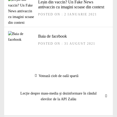
Leșin din vaccin? Un Fake News
antivaccin cu imagini scoase din context
POSTED ON : 2 IANUARIE 2021
Baia de facebook
POSTED ON : 31 AUGUST 2021
Navigare
Articolul
Votează ciob de oală spartă
în
anterior:
articole
Articolul
Lecție despre mass-media și dezinformare în rândul
următor:
elevilor de la API Zalău