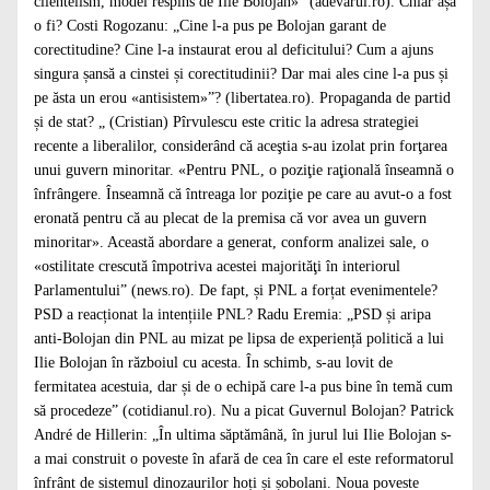
clientelism, model respins de Ilie Bolojan»” (adevarul.ro). Chiar așa
o fi? Costi Rogozanu: „Cine l-a pus pe Bolojan garant de
corectitudine? Cine l-a instaurat erou al deficitului? Cum a ajuns
singura șansă a cinstei și corectitudinii? Dar mai ales cine l-a pus și
pe ăsta un erou «antisistem»”? (libertatea.ro). Propaganda de partid
și de stat? „ (Cristian) Pîrvulescu este critic la adresa strategiei
recente a liberalilor, considerând că aceştia s-au izolat prin forţarea
unui guvern minoritar. «Pentru PNL, o poziţie raţională înseamnă o
înfrângere. Înseamnă că întreaga lor poziţie pe care au avut-o a fost
eronată pentru că au plecat de la premisa că vor avea un guvern
minoritar». Această abordare a generat, conform analizei sale, o
«ostilitate crescută împotriva acestei majorităţi în interiorul
Parlamentului” (news.ro). De fapt, și PNL a forțat evenimentele?
PSD a reacționat la intențiile PNL? Radu Eremia: „PSD și aripa
anti-Bolojan din PNL au mizat pe lipsa de experiență politică a lui
Ilie Bolojan în războiul cu acesta. În schimb, s-au lovit de
fermitatea acestuia, dar și de o echipă care l-a pus bine în temă cum
să procedeze” (cotidianul.ro). Nu a picat Guvernul Bolojan? Patrick
André de Hillerin: „În ultima săptămână, în jurul lui Ilie Bolojan s-
a mai construit o poveste în afară de cea în care el este reformatorul
înfrânt de sistemul dinozaurilor hoți și șobolani. Noua poveste