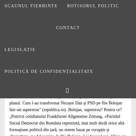
SCAUNUL FIERBINTE
ROTISORUL POLITIC
CONTACT
LEGISLAȚIE
POLITICĂ DE CONFIDENȚIALITATE
Guvernul Bolojan, așa cum știți, a fost demis. Prin moțiune de
cenzură. În Parlament. Hai să vedem câteva reacții din mass-media
noastră, sau a voastră, mă rog. Florin Negruțiu: „S-a făcut praf
planul. Cum l-au transformat Nicușor Dan și PSD pe Ilie Bolojan
într-un supererou” (republica.ro). Bolojan, supererou? Pentru ce?
„Potrivit cotidianului Frankfurter Allgemeine Zeitung, «Partidul
Social Democrat din România reprezintă, mai mult decât orice altă
formațiune politică din țară, un sistem bazat pe corupție și