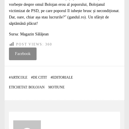
vorbește despre omul Bolojan erou al poporului, Bolojanul
victimizat de PSD, pe care poporul îl iubește brusc și necondiționat.
Dar, oare, chiar așa stau lucrurile?” (gandul.ro). Un sfârșit de
săptămână plăcut!
Sursa:
Magazin Sălăjean
POST VIEWS:
360
Facebook
#
ARTICOLE
#
DE CITIT
#
EDITORIALE
ETICHETAT:
BOLOJAN
MOTIUNE