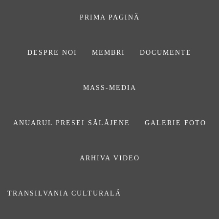
Sari
la
PRIMA PAGINĂ
conținut
DESPRE NOI
MEMBRI
DOCUMENTE
ASOCIAŢIA
MASS-MEDIA
JURNALIȘTILOR
DIN SĂLAJ
ANUARUL PRESEI SĂLĂJENE
GALERIE FOTO
ARHIVA VIDEO
Avem o moțiune. Cum procedăm
TRANSILVANIA CULTURALĂ
Publicat pe
8 mai 2026
De
Daniel Săuca
Prima pagină
ARTICOLE
Avem o moțiune. Cum procedăm