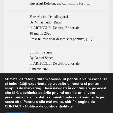
Guvernul Bolojan, așa cum știți, a fost
[…]
Votează ciob de oală spartă
By Mihai Tudor Ruțaș
In
ARTICOLE
,
De citit
,
Editoriale
18 martie 2026
Presa nu este doar despre știri pozitive,
[…]
Știu și nu spun?
By Daniel Săuca
In
ARTICOLE
,
De citit
,
Editoriale
6 martie 2026
„Am ajuns să lucrăm pentru a ne
[…]
Stimate vizitator, utilizăm cookie-uri pentru a vă personaliza
și îmbunătăți experiența pe website-ul nostru și pentru
scopuri de marketing. Dacă navigați în continuare pe acest
site fără a schimba setările privind cookie-urile, vom
presupune că acceptați să primiți toate cookie-urile de pe
acest site. Pentru a afla mai multe, citiți în pagina de
CONTACT - Politica de confidențialitate.