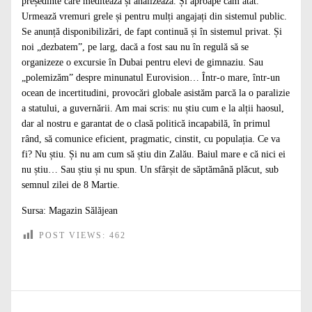
președinte care meditează și analizează. Și aproape cam atât.
Urmează vremuri grele și pentru mulți angajați din sistemul public.
Se anunță disponibilizări, de fapt continuă și în sistemul privat. Și
noi „dezbatem”, pe larg, dacă a fost sau nu în regulă să se
organizeze o excursie în Dubai pentru elevi de gimnaziu. Sau
„polemizăm” despre minunatul Eurovision… Într-o mare, într-un
ocean de incertitudini, provocări globale asistăm parcă la o paralizie
a statului, a guvernării. Am mai scris: nu știu cum e la alții haosul,
dar al nostru e garantat de o clasă politică incapabilă, în primul
rând, să comunice eficient, pragmatic, cinstit, cu populația. Ce va
fi? Nu știu. Și nu am cum să știu din Zalău. Baiul mare e că nici ei
nu știu… Sau știu și nu spun. Un sfârșit de săptămână plăcut, sub
semnul zilei de 8 Martie.
Sursa:
Magazin Sălăjean
POST VIEWS:
462