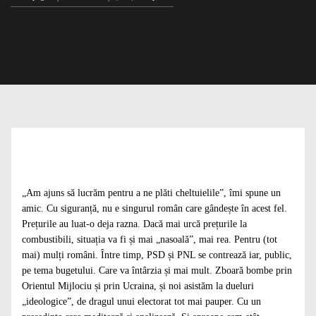
„Am ajuns să lucrăm pentru a ne plăti cheltuielile”, îmi spune un
amic. Cu siguranță, nu e singurul român care gândește în acest fel.
Prețurile au luat-o deja razna. Dacă mai urcă prețurile la
combustibili, situația va fi și mai „nasoală”, mai rea. Pentru (tot
mai) mulți români. Între timp, PSD și PNL se contrează iar, public,
pe tema bugetului. Care va întârzia și mai mult. Zboară bombe prin
Orientul Mijlociu și prin Ucraina, și noi asistăm la dueluri
„ideologice”, de dragul unui electorat tot mai pauper. Cu un