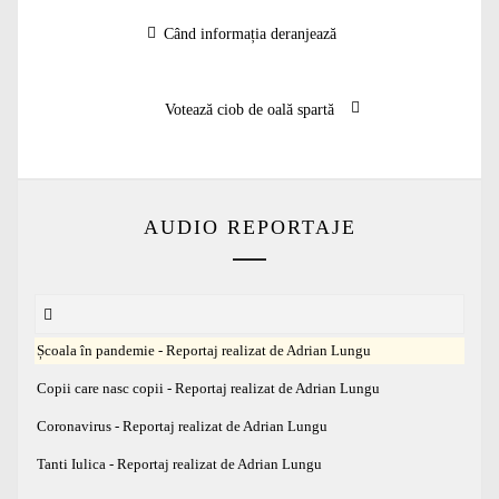
Navigare
Articolul
Când informația deranjează
în
anterior:
articole
Articolul
Votează ciob de oală spartă
următor:
AUDIO REPORTAJE
Școala în pandemie - Reportaj realizat de Adrian Lungu
Copii care nasc copii - Reportaj realizat de Adrian Lungu
Coronavirus - Reportaj realizat de Adrian Lungu
Tanti Iulica - Reportaj realizat de Adrian Lungu