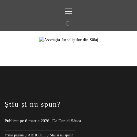
Sari
Meniu
la
principal
conținut
ASOCIAŢIA
JURNALIȘTILOR
DIN SĂLAJ
Știu și nu spun?
Publicat pe
6 martie 2026
De
Daniel Săuca
Prima pagină
ARTICOLE
Știu și nu spun?