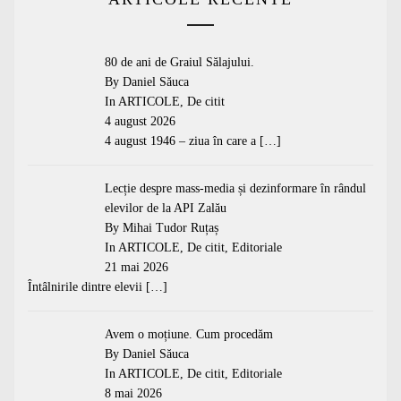
80 de ani de Graiul Sălajului.
By Daniel Săuca
In
ARTICOLE
,
De citit
4 august 2026
4 august 1946 – ziua în care a
[…]
Lecție despre mass-media și dezinformare în rândul
elevilor de la API Zalău
By Mihai Tudor Ruțaș
In
ARTICOLE
,
De citit
,
Editoriale
21 mai 2026
Întâlnirile dintre elevii
[…]
Avem o moțiune. Cum procedăm
By Daniel Săuca
In
ARTICOLE
,
De citit
,
Editoriale
8 mai 2026