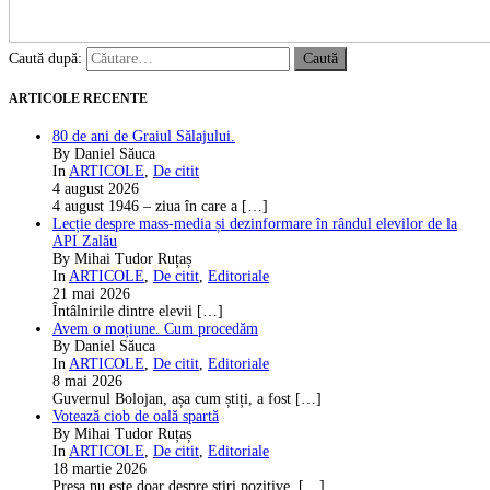
Caută după:
ARTICOLE RECENTE
80 de ani de Graiul Sălajului.
By Daniel Săuca
In
ARTICOLE
,
De citit
4 august 2026
4 august 1946 – ziua în care a
[…]
Lecție despre mass-media și dezinformare în rândul elevilor de la
API Zalău
By Mihai Tudor Ruțaș
In
ARTICOLE
,
De citit
,
Editoriale
21 mai 2026
Întâlnirile dintre elevii
[…]
Avem o moțiune. Cum procedăm
By Daniel Săuca
In
ARTICOLE
,
De citit
,
Editoriale
8 mai 2026
Guvernul Bolojan, așa cum știți, a fost
[…]
Votează ciob de oală spartă
By Mihai Tudor Ruțaș
In
ARTICOLE
,
De citit
,
Editoriale
18 martie 2026
Presa nu este doar despre știri pozitive,
[…]