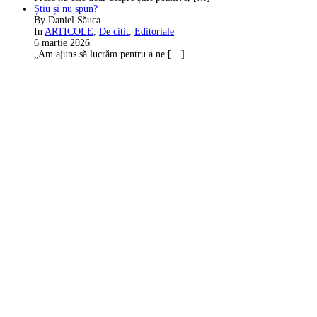
Știu și nu spun?
By Daniel Săuca
In
ARTICOLE
,
De citit
,
Editoriale
6 martie 2026
„Am ajuns să lucrăm pentru a ne
[…]