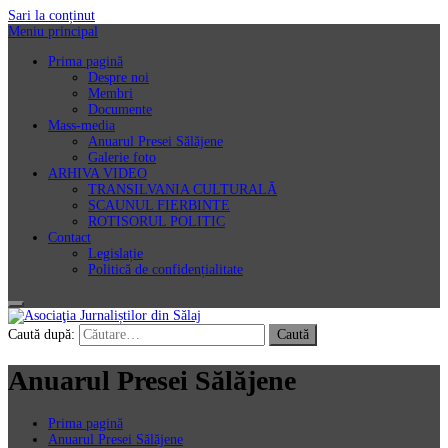
Sari la conținut
Meniu principal
Prima pagină
Despre noi
Membri
Documente
Mass-media
Anuarul Presei Sălăjene
Galerie foto
ARHIVA VIDEO
TRANSILVANIA CULTURALĂ
SCAUNUL FIERBINTE
ROTISORUL POLITIC
Contact
Legislație
Politică de confidențialitate
Asociaţia Jurnaliștilor din Sălaj
Caută după:
Anuarul Presei Sălăjene
Prima pagină
Anuarul Presei Sălăjene