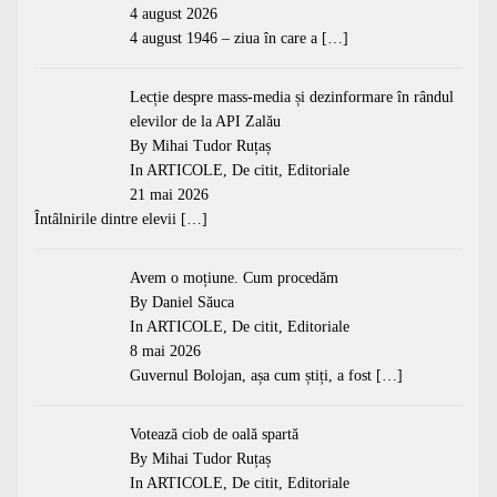
4 august 2026
4 august 1946 – ziua în care a
[…]
Lecție despre mass-media și dezinformare în rândul
elevilor de la API Zalău
By Mihai Tudor Ruțaș
In
ARTICOLE
,
De citit
,
Editoriale
21 mai 2026
Întâlnirile dintre elevii
[…]
Avem o moțiune. Cum procedăm
By Daniel Săuca
In
ARTICOLE
,
De citit
,
Editoriale
8 mai 2026
Guvernul Bolojan, așa cum știți, a fost
[…]
Votează ciob de oală spartă
By Mihai Tudor Ruțaș
In
ARTICOLE
,
De citit
,
Editoriale