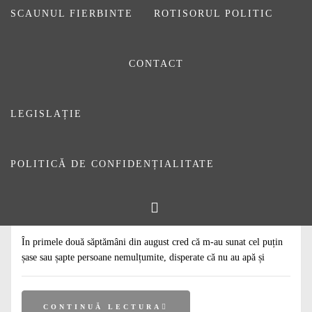
SCAUNUL FIERBINTE
ROTISORUL POLITIC
CONTACT
LEGISLAȚIE
POLITICĂ DE CONFIDENȚIALITATE
#
ARTICOLE
#
DE CITIT
#
EDITORIALE
Despre curaj și asumare
23 AUGUST 2024
DE
ADRIAN LUNGU
În primele două săptămâni din august cred că m-au sunat cel puțin
șase sau șapte persoane nemulțumite, disperate că nu au apă și
CONTINUĂ LECTURA