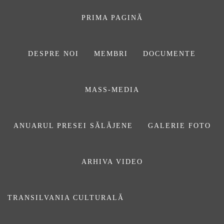
Sari
la
PRIMA PAGINĂ
conținut
DESPRE NOI
MEMBRI
DOCUMENTE
ASOCIAŢIA
MASS-MEDIA
JURNALIȘTILOR
DIN SĂLAJ
ANUARUL PRESEI SĂLĂJENE
GALERIE FOTO
ARHIVA VIDEO
asumare
TRANSILVANIA CULTURALĂ
Prima pagină
asumare