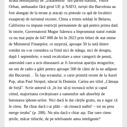
stradă nemulțumiți de „tratamentul” din partea statului, Viktor
Orban, ambasador fără girul UE și NATO, turiști din Barcelona au
fost alungați de la terase și atacați cu pistoale cu apă de localnici
exasperați de turismul excesiv, China a trimis soldați în Belarus,
California va impune restricții permanente de apă pentru prima dată
în istorie, Guvernatorul Mugur Isărescu a împrumutat statul român
cu nu mai puțin de 647.000 de lei în 2023 prin titluri de stat emise
de Ministerul Finanţelor, ce surpriză, aproape 50 la sută dintre
români nu s-ar considera ca fiind nici de stânga, nici de dreapta,
după 1 septembrie, o nouă recalculare a unor categorii de pensii,
asteroidul care a ucis dinozaurii ar fi favorizat apariția strugurilor,
un om de radio a gătit pentru aproape 500 de câini de la un adăpost
din București… În fața ecranului, o carte primită recent de la Aurel
Pop, alias Paul Strepol, născut în Domnin. Cartea are titlul „Cămașa
de forță”. Scrie autorul că „în loc să-și tocească ochii și capul
citind, majoritatea covârșitoare a oamenilor sub absorbiți de
butonarea iphone-urilor. Nici dacă le dai cărțile gratis, nu e sigur că
le citesc. Ba chiar dacă i-ai plăti – să citească naibii! – tot nu prea
merge treaba” (p. 208). Nu știu dacă e chiar așa. Dar oare citesc
știrile, măcar titlurile, de pe telefoanele astea inteligente?