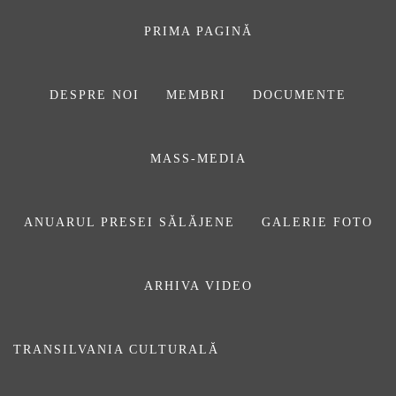
Sari
la
PRIMA PAGINĂ
conținut
DESPRE NOI
MEMBRI
DOCUMENTE
ASOCIAŢIA
MASS-MEDIA
JURNALIȘTILOR
DIN SĂLAJ
ANUARUL PRESEI SĂLĂJENE
GALERIE FOTO
ARHIVA VIDEO
Spectacolul media
TRANSILVANIA CULTURALĂ
Publicat pe
22 iulie 2024
De
Daniel Săuca
Prima pagină
ARTICOLE
Spectacolul media