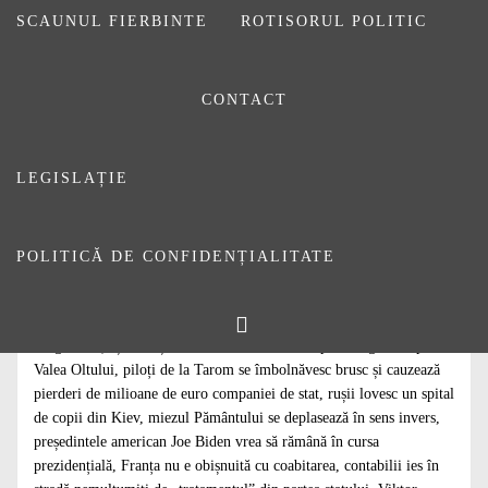
SCAUNUL FIERBINTE
ROTISORUL POLITIC
CONTACT
LEGISLAȚIE
POLITICĂ DE CONFIDENȚIALITATE
Spectacolul media de zi cu zi: șoferii strigă că li se îngrădește
dreptul de a conduce (povestea testării cu aparatele de depistare a
drogurilor ), șoferii și marile firme urlă că nu pot merge ziua pe
Valea Oltului, piloți de la Tarom se îmbolnăvesc brusc și cauzează
pierderi de milioane de euro companiei de stat, rușii lovesc un spital
de copii din Kiev, miezul Pământului se deplasează în sens invers,
președintele american Joe Biden vrea să rămână în cursa
prezidențială, Franța nu e obișnuită cu coabitarea, contabilii ies în