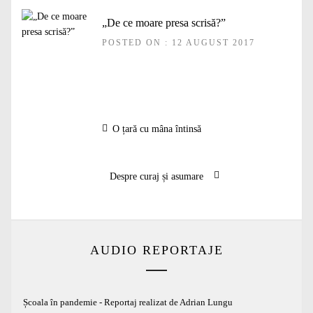
„De ce moare presa scrisă?”
POSTED ON : 12 AUGUST 2017
Navigare
Articolul
O țară cu mâna întinsă
în
anterior:
articole
Articolul
Despre curaj și asumare
următor:
AUDIO REPORTAJE
Școala în pandemie - Reportaj realizat de Adrian Lungu