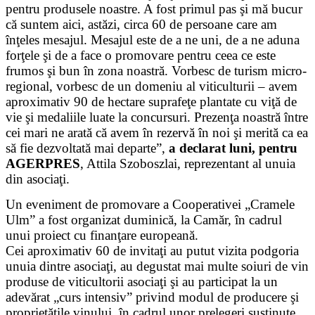
tomnanclachwindfarm.co.uk
pentru produsele noastre. A fost primul pas şi mă bucur
mads nørgaard taske
că suntem aici, astăzi, circa 60 de persoane care am
stenyobyvaci.cz
înţeles mesajul. Mesajul este de a ne uni, de a ne aduna
vm 1986 trøje
forţele şi de a face o promovare pentru ceea ce este
frumos şi bun în zona noastră. Vorbesc de turism micro-
regional, vorbesc de un domeniu al viticulturii – avem
aproximativ 90 de hectare suprafeţe plantate cu viţă de
vie şi medaliile luate la concursuri. Prezenţa noastră între
cei mari ne arată că avem în rezervă în noi şi merită ca ea
să fie dezvoltată mai departe”,
a declarat luni, pentru
AGERPRES
, Attila Szoboszlai, reprezentant al unuia
din asociaţi.
Un eveniment de promovare a Cooperativei „Cramele
Ulm” a fost organizat duminică, la Camăr, în cadrul
unui proiect cu finanţare europeană.
Cei aproximativ 60 de invitaţi au putut vizita podgoria
unuia dintre asociaţi, au degustat mai multe soiuri de vin
produse de viticultorii asociaţi şi au participat la un
adevărat „curs intensiv” privind modul de producere şi
proprietăţile vinului, în cadrul unor prelegeri susţinute