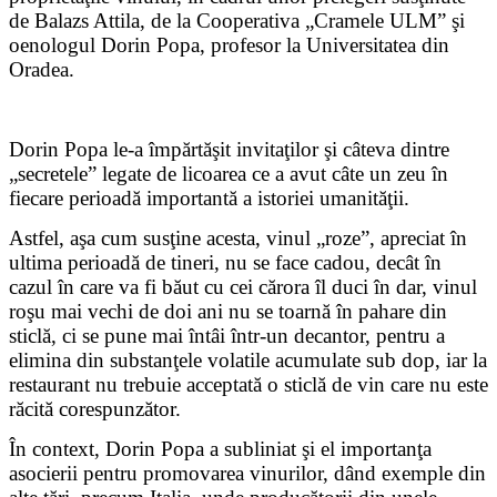
de Balazs Attila, de la Cooperativa „Cramele ULM” şi
oenologul Dorin Popa, profesor la Universitatea din
Oradea.
Dorin Popa le-a împărtăşit invitaţilor şi câteva dintre
„secretele” legate de licoarea ce a avut câte un zeu în
fiecare perioadă importantă a istoriei umanităţii.
Astfel, aşa cum susţine acesta, vinul „roze”, apreciat în
ultima perioadă de tineri, nu se face cadou, decât în
cazul în care va fi băut cu cei cărora îl duci în dar, vinul
roşu mai vechi de doi ani nu se toarnă în pahare din
sticlă, ci se pune mai întâi într-un decantor, pentru a
elimina din substanţele volatile acumulate sub dop, iar la
restaurant nu trebuie acceptată o sticlă de vin care nu este
răcită corespunzător.
În context, Dorin Popa a subliniat şi el importanţa
asocierii pentru promovarea vinurilor, dând exemple din