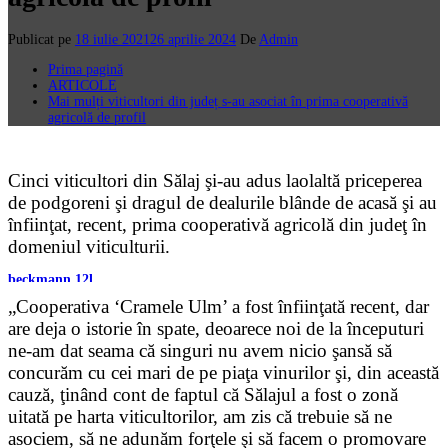
Publicat pe
18 iulie 2021
26 aprilie 2024
De
Admin
Prima pagină
ARTICOLE
Mai mulți viticultori din județ s-au asociat în prima cooperativă
agricolă de profil
Cinci viticultori din Sălaj şi-au adus laolaltă priceperea
de podgoreni şi dragul de dealurile blânde de acasă şi au
înfiinţat, recent, prima cooperativă agricolă din judeţ în
domeniul viticulturii.
beckmann 12l
tomnanclachwindfarm.co.uk
„Cooperativa ‘Cramele Ulm’ a fost înfiinţată recent, dar
sevilenotocekici.com
are deja o istorie în spate, deoarece noi de la începuturi
mads nørgaard taske
vm 1986 trøje
ne-am dat seama că singuri nu avem nicio şansă să
stenyobyvaci.cz
concurăm cu cei mari de pe piaţa vinurilor şi, din această
beckmann 12l
sevilenotocekici.com
cauză, ţinând cont de faptul că Sălajul a fost o zonă
mads nørgaard taske
uitată pe harta viticultorilor, am zis că trebuie să ne
suchemuryesklep.pl
asociem, să ne adunăm forţele şi să facem o promovare
dymytr povlečení