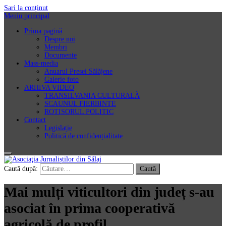
Sari la conținut
Meniu principal
Prima pagină
Despre noi
Membri
Documente
Mass-media
Anuarul Presei Sălăjene
Galerie foto
ARHIVA VIDEO
TRANSILVANIA CULTURALĂ
SCAUNUL FIERBINTE
ROTISORUL POLITIC
Contact
Legislație
Politică de confidențialitate
Asociaţia Jurnaliștilor din Sălaj
Caută după:
Mai mulți viticultori din județ s-au
asociat în prima cooperativă
agricolă de profil