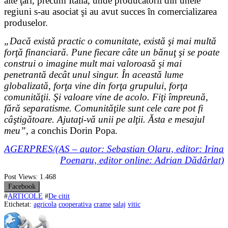
alte ţări, precum Italia, unde producătorii din unele
regiuni s-au asociat şi au avut succes în comercializarea
produselor.
„Dacă există practic o comunitate, există şi mai multă
forţă financiară. Pune fiecare câte un bănuţ şi se poate
construi o imagine mult mai valoroasă şi mai
penetrantă decât unul singur. În această lume
globalizată, forţa vine din forţa grupului, forţa
comunităţii. Şi valoare vine de acolo. Fiţi împreună,
fără separatisme. Comunităţile sunt cele care pot fi
câştigătoare. Ajutaţi-vă unii pe alţii. Ăsta e mesajul
meu”,
a conchis Dorin Popa.
AGERPRES/(AS – autor: Sebastian Olaru, editor: Irina
Poenaru, editor online: Adrian Dădârlat)
Post Views:
1.468
Facebook
#
ARTICOLE
#
De citit
Etichetat:
agricola
cooperativa
crame
salaj
vitic