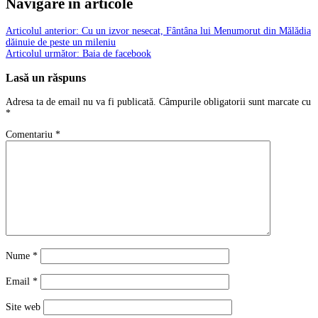
Navigare în articole
Articolul anterior:
Cu un izvor nesecat, Fântâna lui Menumorut din Mălădia
dăinuie de peste un mileniu
Articolul următor:
Baia de facebook
Lasă un răspuns
Adresa ta de email nu va fi publicată.
Câmpurile obligatorii sunt marcate cu
*
Comentariu
*
Nume
*
Email
*
Site web