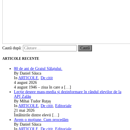
Caută după:
ARTICOLE RECENTE
80 de ani de Graiul Sălajului.
By Daniel Săuca
In
ARTICOLE
,
De citit
4 august 2026
4 august 1946 – ziua în care a
[…]
Lecție despre mass-media și dezinformare în rândul elevilor de la
API Zalău
By Mihai Tudor Ruțaș
In
ARTICOLE
,
De citit
,
Editoriale
21 mai 2026
Întâlnirile dintre elevii
[…]
Avem o moțiune. Cum procedăm
By Daniel Săuca
In
ARTICOLE
,
De citit
,
Editoriale