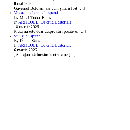
8 mai 2026
Guvernul Bolojan, așa cum știți, a fost
[…]
Votează ciob de oală spartă
By Mihai Tudor Ruțaș
In
ARTICOLE
,
De citit
,
Editoriale
18 martie 2026
Presa nu este doar despre știri pozitive,
[…]
Știu și nu spun?
By Daniel Săuca
In
ARTICOLE
,
De citit
,
Editoriale
6 martie 2026
„Am ajuns să lucrăm pentru a ne
[…]