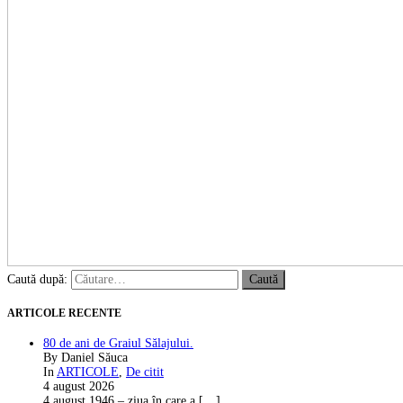
Caută după:
ARTICOLE RECENTE
80 de ani de Graiul Sălajului.
By Daniel Săuca
In
ARTICOLE
,
De citit
4 august 2026
4 august 1946 – ziua în care a
[…]