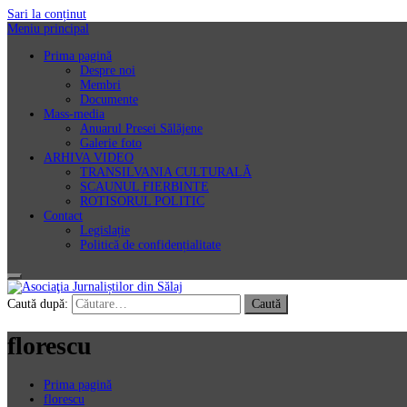
Sari la conținut
Meniu principal
Prima pagină
Despre noi
Membri
Documente
Mass-media
Anuarul Presei Sălăjene
Galerie foto
ARHIVA VIDEO
TRANSILVANIA CULTURALĂ
SCAUNUL FIERBINTE
ROTISORUL POLITIC
Contact
Legislație
Politică de confidențialitate
Asociaţia Jurnaliștilor din Sălaj
Caută după:
florescu
Prima pagină
florescu