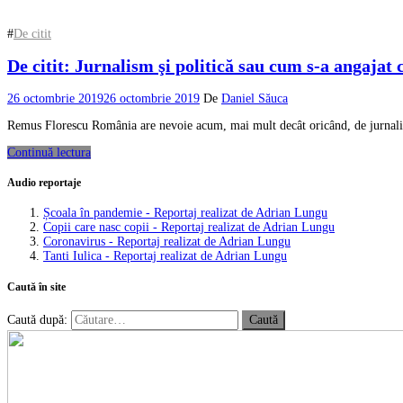
#
De citit
De citit: Jurnalism şi politică sau cum s-a angajat 
26 octombrie 2019
26 octombrie 2019
De
Daniel Săuca
Remus Florescu România are nevoie acum, mai mult decât oricând, de jurnalişti 
Continuă lectura
Audio reportaje
Școala în pandemie - Reportaj realizat de Adrian Lungu
Copii care nasc copii - Reportaj realizat de Adrian Lungu
Coronavirus - Reportaj realizat de Adrian Lungu
Tanti Iulica - Reportaj realizat de Adrian Lungu
Caută în site
Caută după: