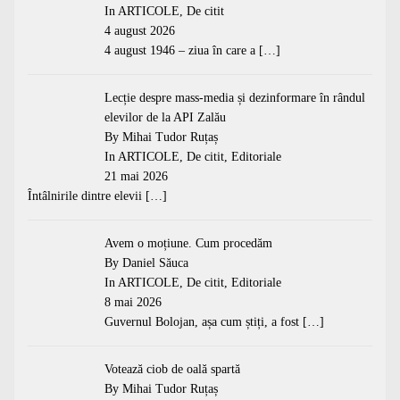
In
ARTICOLE
,
De citit
4 august 2026
4 august 1946 – ziua în care a
[…]
Lecție despre mass-media și dezinformare în rândul
elevilor de la API Zalău
By Mihai Tudor Ruțaș
In
ARTICOLE
,
De citit
,
Editoriale
21 mai 2026
Întâlnirile dintre elevii
[…]
Avem o moțiune. Cum procedăm
By Daniel Săuca
In
ARTICOLE
,
De citit
,
Editoriale
8 mai 2026
Guvernul Bolojan, așa cum știți, a fost
[…]
Votează ciob de oală spartă
By Mihai Tudor Ruțaș