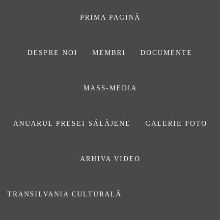
Sari
la
PRIMA PAGINĂ
conținut
DESPRE NOI
MEMBRI
DOCUMENTE
ASOCIAŢIA
MASS-MEDIA
JURNALIȘTILOR
DIN SĂLAJ
ANUARUL PRESEI SĂLĂJENE
GALERIE FOTO
ARHIVA VIDEO
cinici
TRANSILVANIA CULTURALĂ
Prima pagină
cinici