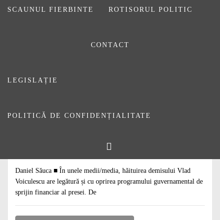
SCAUNUL FIERBINTE
ROTISORUL POLITIC
CONTACT
LEGISLAȚIE
POLITICĂ DE CONFIDENȚIALITATE
#
ARTICOLE
#
DE CITIT
Cinici. Și nu prea
22 APRILIE 2021
DE
DANIEL SĂUCA
Daniel Săuca ■ În unele medii/media, hăituirea demisului Vlad
Voiculescu are legătură și cu oprirea programului guvernamental de
sprijin financiar al presei. De