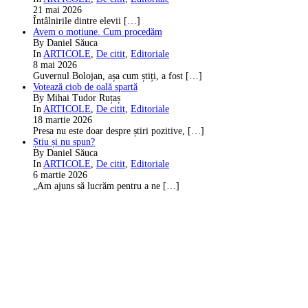
21 mai 2026
Întâlnirile dintre elevii
[…]
Avem o moțiune. Cum procedăm
By Daniel Săuca
In
ARTICOLE
,
De citit
,
Editoriale
8 mai 2026
Guvernul Bolojan, așa cum știți, a fost
[…]
Votează ciob de oală spartă
By Mihai Tudor Ruțaș
In
ARTICOLE
,
De citit
,
Editoriale
18 martie 2026
Presa nu este doar despre știri pozitive,
[…]
Știu și nu spun?
By Daniel Săuca
In
ARTICOLE
,
De citit
,
Editoriale
6 martie 2026
„Am ajuns să lucrăm pentru a ne
[…]