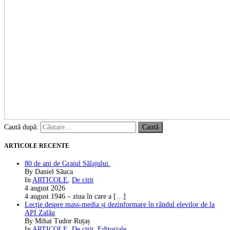
Caută după:
ARTICOLE RECENTE
80 de ani de Graiul Sălajului.
By Daniel Săuca
In
ARTICOLE
,
De citit
4 august 2026
4 august 1946 – ziua în care a
[…]
Lecție despre mass-media și dezinformare în rândul elevilor de la
API Zalău
By Mihai Tudor Ruțaș
In
ARTICOLE
,
De citit
,
Editoriale