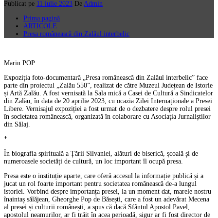
Publicat pe
11 iulie 2023
De
Admin
Prima pagină
ARTICOLE
Presa românească din Zalăul interbelic
Marin POP
Expoziția foto-documentară „Presa românească din Zalăul interbelic” face
parte din proiectul „Zalău 550”, realizat de către Muzeul Județean de Istorie
și Artă Zalău. A fost vernisată la Sala mică a Casei de Cultură a Sindicatelor
din Zalău, în data de 20 aprilie 2023, cu ocazia Zilei Internaționale a Presei
Libere. Vernisajul expoziției a fost urmat de o dezbatere despre rolul presei
în societatea românească, organizată în colaborare cu Asociația Jurnaliștilor
din Sălaj.
*
În biografia spirituală a Țării Silvaniei, alături de biserică, școală și de
numeroasele societăți de cultură, un loc important îl ocupă presa.
Presa este o instituție aparte, care oferă accesul la informație publică și a
jucat un rol foarte important pentru societatea românească de-a lungul
istoriei. Vorbind despre importanța presei, la un moment dat, marele nostru
înaintaș sălăjean, Gheorghe Pop de Băsești, care a fost un adevărat Mecena
al presei și culturii românești, a spus că dacă Sfântul Apostol Pavel,
apostolul neamurilor, ar fi trăit în acea perioadă, sigur ar fi fost director de