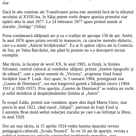
ziar.
Dacă în alte comitate ale Transilvaniei presa este amintită încă de la sfârșitul
secolului al XVIII-lea, în Sălaj putem vorbi despre apariția primului ziar
tipărit abia în anul 1877. La 24 februarie 1877 apare primul număr al
ziarului „Szilágy” (Sălaj).
Presa românească sălăjeană are și ea o tradiție de aproape 150 de ani. Astfel,
în anul 1876 apare prima revistă în manuscris, cu caracter metodic-didactic,
care s-a numit „Amicul învățătorului”. Ea ar fi apărut câțiva ani la Cosniciu
de Sus, pe Valea Barcăului, dar până în prezent nu s-a descoperit niciun
exemplar.
Mai târziu, la început de secol XX, în anul 1903, ia ființă, la Șimleu
Silvaniei, centrul cultural al românilor sălăjeni, primul „Institut tipografic și
de editură”, care a purtat numele de „Victoria”, proprietar fiind fostul
învățător Ioan P. Lazăr. Aici apare, la 3 ianuarie 1904, prestigiosul ziar
„Gazeta de Duminecă”, cea mai longevivă gazetă a Sălajului istoric (1904-
1911 și 1920-1937). Prin apariția „Gazetei de Duminecă” se realiza un vechi
și nobil deziderat al despărțământului Șimleu al „Astrei”.
În orașul Zalău, primul ziar românesc apare abia după Marea Unire, mai
precis în anul 1922, când ziarul „Sălajul”, patronat de frații Emil și
Laurențiu Bran mută sediul redacției ziarului pe care l-au înființat la Jibou,
în anul 1920.
Doi ani mai târziu, la 15 aprilie 1924 vedea lumina tiparului revista
pedagogică-culturală „Școala Noastră”. În cei 16 ani de apariție, revista a
publicat numeroase articole cuprinzând problemele metodice, apoi