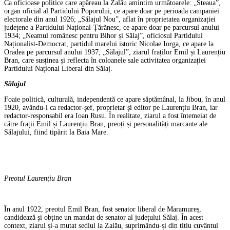
Ca oficioase politice care apăreau la Zalău amintim următoarele: „Steaua”,
organ oficial al Partidului Poporului, ce apare doar pe perioada campaniei
electorale din anul 1926; „Sălajul Nou”, aflat în proprietatea organizației
județene a Partidului Național-Țărănesc, ce apare doar pe parcursul anului
1934; „Neamul românesc pentru Bihor și Sălaj”, oficiosul Partidului
Naționalist-Democrat, partidul marelui istoric Nicolae Iorga, ce apare la
Oradea pe parcursul anului 1937; „Sălajul”, ziarul fraților Emil și Laurențiu
Bran, care susținea și reflecta în coloanele sale activitatea organizației
Partidului Național Liberal din Sălaj.
Sălajul
Foaie politică, culturală, independentă ce apare săptămânal, la Jibou, în anul
1920, avându-l ca redactor-șef, proprietar și editor pe Laurențiu Bran, iar
redactor-responsabil era Ioan Rusu. În realitate, ziarul a fost întemeiat de
către frații Emil și Laurențiu Bran, preoți și personalități marcante ale
Sălajului, fiind tipărit la Baia Mare.
Preotul Laurențiu Bran
În anul 1922, preotul Emil Bran, fost senator liberal de Maramureș,
candidează și obține un mandat de senator al județului Sălaj. În acest
context, ziarul și-a mutat sediul la Zalău, suprimându-și din titlu cuvântul