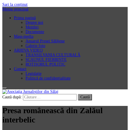
Sari la conținut
Meniu principal
Prima pagină
Despre noi
Membri
Documente
Mass-media
Anuarul Presei Sălăjene
Galerie foto
ARHIVA VIDEO
TRANSILVANIA CULTURALĂ
SCAUNUL FIERBINTE
ROTISORUL POLITIC
Contact
Legislație
Politică de confidențialitate
Asociaţia Jurnaliștilor din Sălaj
Caută după:
Presa românească din Zalăul
interbelic