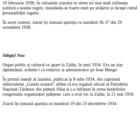
10 februarie 1938, în coloanele ziarului se simte tot mai mult influența
politică a noului regim, insistându-se foarte mult pe străjerie și începe cultul
personalității regelui.
În acest context, ziarul își sistează apariția cu numărul 36-37 din 29
octombrie 1938.
Sălajul Nou
Organ politic și cultural ce apare la Zalău, în anul 1934. Era un ziar
săptămânal, avându-l ca redactor și administrator pe Ioan Mango.
În primul număr al ziarului, publicat la 8 iulie 1934, din cuprinsul
editorialului „Gazeta noastră” aflăm că era organul oficial al Partidului
Național-Țărănesc din județul Sălaj și s-a înființat în urma hotărârilor
congresului organizației județene, care a avut loc la Zalău, la 21 mai 1934.
Ziarul își sistează apariția cu numărul 19 din 23 decembrie 1934.