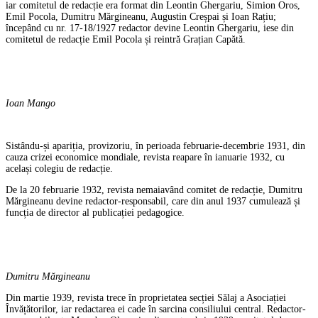
iar comitetul de redacție era format din Leontin Ghergariu, Simion Oros,
Emil Pocola, Dumitru Mărgineanu, Augustin Creșpai și Ioan Rațiu;
începând cu nr. 17-18/1927 redactor devine Leontin Ghergariu, iese din
comitetul de redacție Emil Pocola și reintră Grațian Capătă.
Ioan Mango
Sistându-și apariția, provizoriu, în perioada februarie-decembrie 1931, din
cauza crizei economice mondiale, revista reapare în ianuarie 1932, cu
același colegiu de redacție.
De la 20 februarie 1932, revista nemaiavând comitet de redacție, Dumitru
Mărgineanu devine redactor-responsabil, care din anul 1937 cumulează și
funcția de director al publicației pedagogice.
Dumitru Mărgineanu
Din martie 1939, revista trece în proprietatea secției Sălaj a Asociației
Învățătorilor, iar redactarea ei cade în sarcina consiliului central. Redactor-