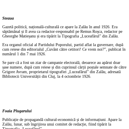
Steaua
Gazetă politică, națională-culturală ce apare la Zalău în anul 1926. Era
săptămânal și îl avea ca redactor-responsabil pe Remus Roșca, redactor pe
Gheorghe Matieșanu și era tipărit la Tipografia „Luceafărul” din Zalău.
Era organul oficial al Partidului Poporului, partid aflat la guvernare, după
cum reiese din editorialul „Cuvânt către cetitori! Ce vrem noi?”, publicat în
numărul 1 din 7 mai 1926.
Se pare că a fost un ziar de campanie electorală, deoarece au apărut doar
șase numere, după cum reiese și din cuprinsul cărții poștale semnate de către
Grigore Avram, proprietarul tipografiei „Luceafărul” din Zalău, adresată
Bibliotecii Universității din Cluj, la 4 octombrie 1926.
Foaia Plugarului
Publicație de propagandă cultural-economică și de informațiuni. Apare la
Zalău, lunar, sub îngrijirea unui comitet de redacție, fiind tipărit la
Tipografia „Luceafărul”.