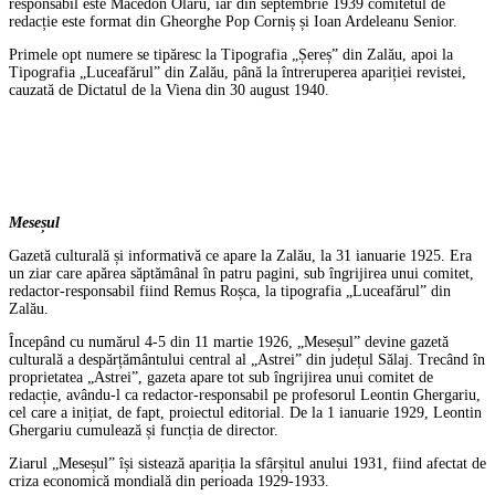
responsabil este Macedon Olaru, iar din septembrie 1939 comitetul de
redacție este format din Gheorghe Pop Corniș și Ioan Ardeleanu Senior.
Primele opt numere se tipăresc la Tipografia „Șereș” din Zalău, apoi la
Tipografia „Luceafărul” din Zalău, până la întreruperea apariției revistei,
cauzată de Dictatul de la Viena din 30 august 1940.
Meseșul
Gazetă culturală și informativă ce apare la Zalău, la 31 ianuarie 1925. Era
un ziar care apărea săptămânal în patru pagini, sub îngrijirea unui comitet,
redactor-responsabil fiind Remus Roșca, la tipografia „Luceafărul” din
Zalău.
Începând cu numărul 4-5 din 11 martie 1926, „Meseșul” devine gazetă
culturală a despărțământului central al „Astrei” din județul Sălaj. Trecând în
proprietatea „Astrei”, gazeta apare tot sub îngrijirea unui comitet de
redacție, avându-l ca redactor-responsabil pe profesorul Leontin Ghergariu,
cel care a inițiat, de fapt, proiectul editorial. De la 1 ianuarie 1929, Leontin
Ghergariu cumulează și funcția de director.
Ziarul „Meseșul” își sistează apariția la sfârșitul anului 1931, fiind afectat de
criza economică mondială din perioada 1929-1933.