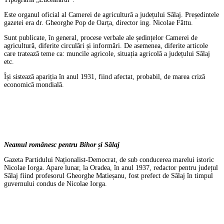
Este organul oficial al Camerei de agricultură a județului Sălaj. Președintele
gazetei era dr. Gheorghe Pop de Oarța, director ing. Nicolae Făttu.
Sunt publicate, în general, procese verbale ale ședințelor Camerei de
agricultură, diferite circulări și informări. De asemenea, diferite articole
care tratează teme ca: muncile agricole, situația agricolă a județului Sălaj
etc.
Își sistează apariția în anul 1931, fiind afectat, probabil, de marea criză
economică mondială.
Neamul românesc pentru Bihor și Sălaj
Gazeta Partidului Naționalist-Democrat, de sub conducerea marelui istoric
Nicolae Iorga. Apare lunar, la Oradea, în anul 1937, redactor pentru județul
Sălaj fiind profesorul Gheorghe Matieșanu, fost prefect de Sălaj în timpul
guvernului condus de Nicolae Iorga.