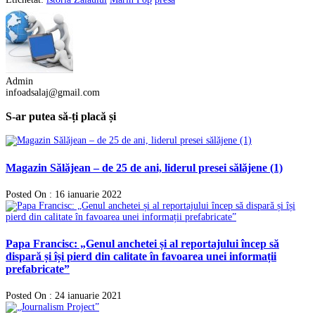
Admin
infoadsalaj@gmail.com
S-ar putea să-ți placă și
Magazin Sălăjean – de 25 de ani, liderul presei sălăjene (1)
Posted On : 16 ianuarie 2022
Papa Francisc: „Genul anchetei și al reportajului încep să
dispară și își pierd din calitate în favoarea unei informații
prefabricate”
Posted On : 24 ianuarie 2021