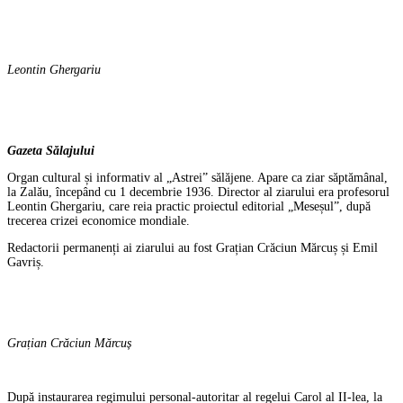
Leontin Ghergariu
Gazeta Sălajului
Organ cultural și informativ al „Astrei” sălăjene. Apare ca ziar săptămânal,
la Zalău, începând cu 1 decembrie 1936. Director al ziarului era profesorul
Leontin Ghergariu, care reia practic proiectul editorial „Meseșul”, după
trecerea crizei economice mondiale.
Redactorii permanenți ai ziarului au fost Grațian Crăciun Mărcuș și Emil
Gavriș.
Grațian Crăciun Mărcuș
După instaurarea regimului personal-autoritar al regelui Carol al II-lea, la