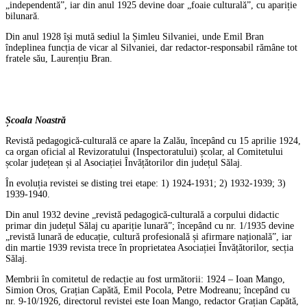
„independentă”, iar din anul 1925 devine doar „foaie culturală”, cu apariție
bilunară.
Din anul 1928 își mută sediul la Șimleu Silvaniei, unde Emil Bran
îndeplinea funcția de vicar al Silvaniei, dar redactor-responsabil rămâne tot
fratele său, Laurențiu Bran.
Școala Noastră
Revistă pedagogică-culturală ce apare la Zalău, începând cu 15 aprilie 1924,
ca organ oficial al Revizoratului (Inspectoratului) școlar, al Comitetului
școlar județean și al Asociației Învățătorilor din județul Sălaj.
În evoluția revistei se disting trei etape: 1) 1924-1931; 2) 1932-1939; 3)
1939-1940.
Din anul 1932 devine „revistă pedagogică-culturală a corpului didactic
primar din județul Sălaj cu apariție lunară”; începând cu nr. 1/1935 devine
„revistă lunară de educație, cultură profesională și afirmare națională”, iar
din martie 1939 revista trece în proprietatea Asociației Învățătorilor, secția
Sălaj.
Membrii în comitetul de redacție au fost următorii: 1924 – Ioan Mango,
Simion Oros, Grațian Capătă, Emil Pocola, Petre Modreanu; începând cu
nr. 9-10/1926, directorul revistei este Ioan Mango, redactor Grațian Capătă,