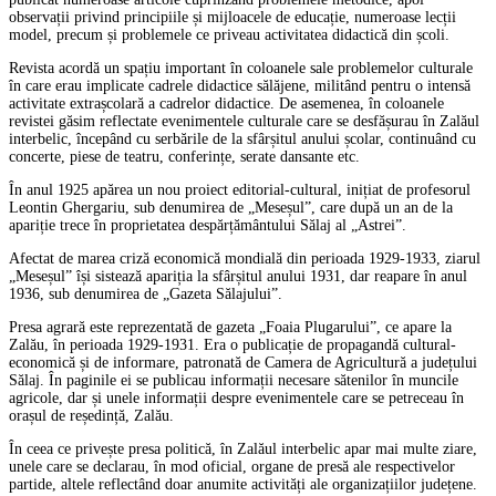
observații privind principiile și mijloacele de educație, numeroase lecții
model, precum și problemele ce priveau activitatea didactică din școli.
Revista acordă un spațiu important în coloanele sale problemelor culturale
în care erau implicate cadrele didactice sălăjene, militând pentru o intensă
activitate extrașcolară a cadrelor didactice. De asemenea, în coloanele
revistei găsim reflectate evenimentele culturale care se desfășurau în Zalăul
interbelic, începând cu serbările de la sfârșitul anului școlar, continuând cu
concerte, piese de teatru, conferințe, serate dansante etc.
În anul 1925 apărea un nou proiect editorial-cultural, inițiat de profesorul
Leontin Ghergariu, sub denumirea de „Meseșul”, care după un an de la
apariție trece în proprietatea despărțământului Sălaj al „Astrei”.
Afectat de marea criză economică mondială din perioada 1929-1933, ziarul
„Meseșul” își sistează apariția la sfârșitul anului 1931, dar reapare în anul
1936, sub denumirea de „Gazeta Sălajului”.
Presa agrară este reprezentată de gazeta „Foaia Plugarului”, ce apare la
Zalău, în perioada 1929-1931. Era o publicație de propagandă cultural-
economică și de informare, patronată de Camera de Agricultură a județului
Sălaj. În paginile ei se publicau informații necesare sătenilor în muncile
agricole, dar și unele informații despre evenimentele care se petreceau în
orașul de reședință, Zalău.
În ceea ce privește presa politică, în Zalăul interbelic apar mai multe ziare,
unele care se declarau, în mod oficial, organe de presă ale respectivelor
partide, altele reflectând doar anumite activități ale organizațiilor județene.