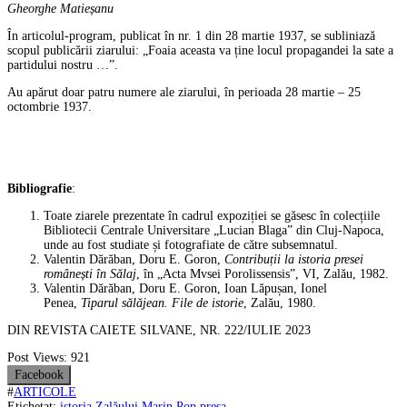
Gheorghe Matieșanu
În articolul-program, publicat în nr. 1 din 28 martie 1937, se subliniază
scopul publicării ziarului: „Foaia aceasta va ține locul propagandei la sate a
partidului nostru …”.
Au apărut doar patru numere ale ziarului, în perioada 28 martie – 25
octombrie 1937.
Bibliografie
:
Toate ziarele prezentate în cadrul expoziției se găsesc în colecțiile
Bibliotecii Centrale Universitare „Lucian Blaga” din Cluj-Napoca,
unde au fost studiate și fotografiate de către subsemnatul.
Valentin Dărăban, Doru E. Goron,
Contribuții la istoria presei
românești în Sălaj
, în „Acta Mvsei Porolissensis”, VI, Zalău, 1982.
Valentin Dărăban, Doru E. Goron, Ioan Lăpușan, Ionel
Penea,
Tiparul sălăjean. File de istorie
, Zalău, 1980.
DIN REVISTA CAIETE SILVANE, NR. 222/IULIE 2023
Post Views:
921
Facebook
#
ARTICOLE
Etichetat:
istoria Zalăului
Marin Pop
presa