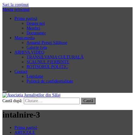
Sari la conținut
Meniu principal
Prima pagină
Despre noi
Membri
Documente
Mass-media
Anuarul Presei Sălăjene
Galerie foto
ARHIVA VIDEO
TRANSILVANIA CULTURALĂ
SCAUNUL FIERBINTE
ROTISORUL POLITIC
Contact
Legislație
Politică de confidențialitate
Asociaţia Jurnaliștilor din Sălaj
Caută după:
intalnire-3
Prima pagină
ARTICOLE