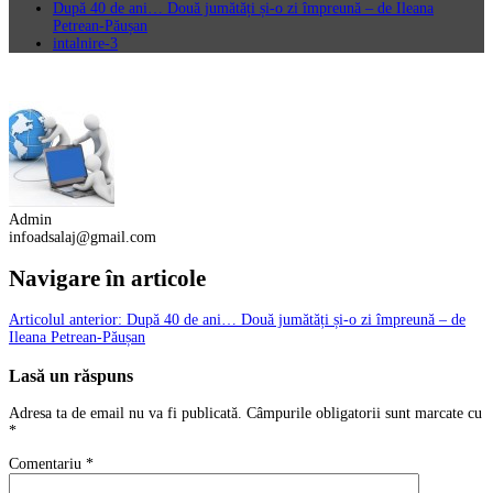
După 40 de ani… Două jumătăți și-o zi împreună – de Ileana
Petrean-Păușan
intalnire-3
Admin
infoadsalaj@gmail.com
Navigare în articole
Articolul anterior:
După 40 de ani… Două jumătăți și-o zi împreună – de
Ileana Petrean-Păușan
Lasă un răspuns
Adresa ta de email nu va fi publicată.
Câmpurile obligatorii sunt marcate cu
*
Comentariu
*