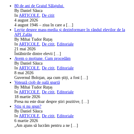
80 de ani de Graiul Sălajului.
By Daniel Săuca
In
ARTICOLE
,
De citit
4 august 2026
4 august 1946 – ziua în care a
[…]
Lecție despre mass-media și dezinformare în rândul elevilor de la
API Zalău
By Mihai Tudor Ruțaș
In
ARTICOLE
,
De citit
,
Editoriale
21 mai 2026
Întâlnirile dintre elevii
[…]
Avem o moțiune. Cum procedăm
By Daniel Săuca
In
ARTICOLE
,
De citit
,
Editoriale
8 mai 2026
Guvernul Bolojan, așa cum știți, a fost
[…]
Votează ciob de oală spartă
By Mihai Tudor Ruțaș
In
ARTICOLE
,
De citit
,
Editoriale
18 martie 2026
Presa nu este doar despre știri pozitive,
[…]
Știu și nu spun?
By Daniel Săuca
In
ARTICOLE
,
De citit
,
Editoriale
6 martie 2026
„Am ajuns să lucrăm pentru a ne
[…]