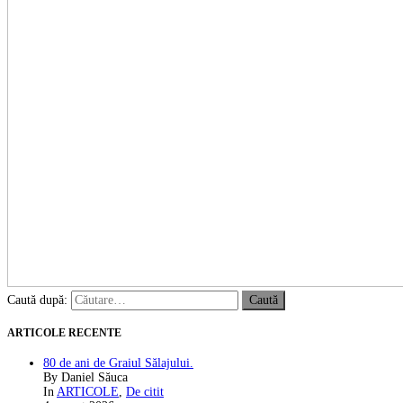
Caută după:
ARTICOLE RECENTE
80 de ani de Graiul Sălajului.
By Daniel Săuca
In
ARTICOLE
,
De citit