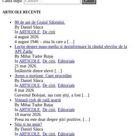
Caută după:
ARTICOLE RECENTE
80 de ani de Graiul Sălajului.
By Daniel Săuca
In
ARTICOLE
,
De citit
4 august 2026
4 august 1946 – ziua în care a
[…]
Lecție despre mass-media și dezinformare în rândul elevilor de la
API Zalău
By Mihai Tudor Ruțaș
In
ARTICOLE
,
De citit
,
Editoriale
21 mai 2026
Întâlnirile dintre elevii
[…]
Avem o moțiune. Cum procedăm
By Daniel Săuca
In
ARTICOLE
,
De citit
,
Editoriale
8 mai 2026
Guvernul Bolojan, așa cum știți, a fost
[…]
Votează ciob de oală spartă
By Mihai Tudor Ruțaș
In
ARTICOLE
,
De citit
,
Editoriale
18 martie 2026
Presa nu este doar despre știri pozitive,
[…]
Știu și nu spun?
By Daniel Săuca
In
ARTICOLE
,
De citit
,
Editoriale