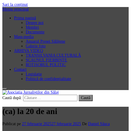
Sari la conținut
Meniu principal
Prima pagină
Despre noi
Membri
Documente
Mass-media
Anuarul Presei Sălăjene
Galerie foto
ARHIVA VIDEO
TRANSILVANIA CULTURALĂ
SCAUNUL FIERBINTE
ROTISORUL POLITIC
Contact
Legislație
Politică de confidențialitate
Asociaţia Jurnaliștilor din Sălaj
Caută după:
(ca) la 20 de ani
Publicat pe
27 februarie 2025
27 februarie 2025
De
Daniel Săuca