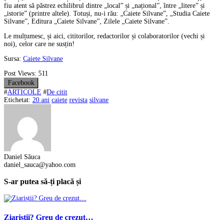
fiu atent să păstrez echilibrul dintre „local” și „național”, între „litere” și
„istorie” (printre altele). Totuși, nu-i rău: „Caiete Silvane”, „Studia Caiete
Silvane”, Editura „Caiete Silvane”, Zilele „Caiete Silvane”.
Le mulțumesc, și aici, cititorilor, redactorilor și colaboratorilor (vechi și
noi), celor care ne susțin!
Sursa:
Caiete Silvane
Post Views:
511
Facebook
#
ARTICOLE
#
De citit
Etichetat:
20 ani
caiete
revista
silvane
Daniel Săuca
daniel_sauca@yahoo.com
S-ar putea să-ți placă și
Ziariștii? Greu de crezut…