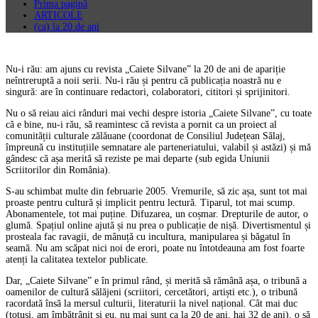
Prima pagină
ARTICOLE
(ca) la 20 de ani
Nu-i rău: am ajuns cu revista „Caiete Silvane” la 20 de ani de apariție
neîntreruptă a noii serii. Nu-i rău și pentru că publicația noastră nu e
singură: are în continuare redactori, colaboratori, cititori și sprijinitori.
Nu o să reiau aici rânduri mai vechi despre istoria „Caiete Silvane”, cu toate
că e bine, nu-i rău, să reamintesc că revista a pornit ca un proiect al
comunității culturale zălăuane (coordonat de Consiliul Județean Sălaj,
împreună cu instituțiile semnatare ale parteneriatului, valabil și astăzi) și mă
gândesc că așa merită să reziste pe mai departe (sub egida Uniunii
Scriitorilor din România).
S-au schimbat multe din februarie 2005. Vremurile, să zic așa, sunt tot mai
proaste pentru cultură și implicit pentru lectură. Tiparul, tot mai scump.
Abonamentele, tot mai puține. Difuzarea, un coșmar. Drepturile de autor, o
glumă. Spațiul online ajută și nu prea o publicație de nișă. Divertismentul și
prosteala fac ravagii, de mânuță cu incultura, manipularea și băgatul în
seamă. Nu am scăpat nici noi de erori, poate nu întotdeauna am fost foarte
atenți la calitatea textelor publicate.
Dar, „Caiete Silvane” e în primul rând, și merită să rămână așa, o tribună a
oamenilor de cultură sălăjeni (scriitori, cercetători, artiști etc.), o tribună
racordată însă la mersul culturii, literaturii la nivel național. Cât mai duc
(totuși, am îmbătrânit și eu, nu mai sunt ca la 20 de ani, hai 32 de ani), o să