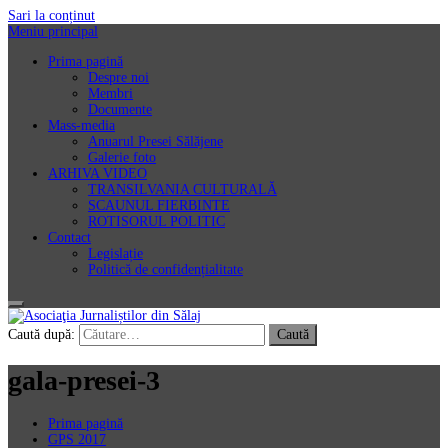
Sari la conținut
Meniu principal
Prima pagină
Despre noi
Membri
Documente
Mass-media
Anuarul Presei Sălăjene
Galerie foto
ARHIVA VIDEO
TRANSILVANIA CULTURALĂ
SCAUNUL FIERBINTE
ROTISORUL POLITIC
Contact
Legislație
Politică de confidențialitate
Asociaţia Jurnaliștilor din Sălaj
Caută după:
gala-presei-3
Prima pagină
GPS 2017