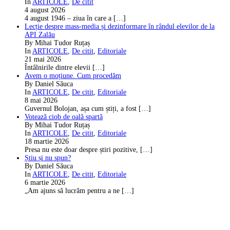
In
ARTICOLE
,
De citit
4 august 2026
4 august 1946 – ziua în care a
[…]
Lecție despre mass-media și dezinformare în rândul elevilor de la
API Zalău
By Mihai Tudor Ruțaș
In
ARTICOLE
,
De citit
,
Editoriale
21 mai 2026
Întâlnirile dintre elevii
[…]
Avem o moțiune. Cum procedăm
By Daniel Săuca
In
ARTICOLE
,
De citit
,
Editoriale
8 mai 2026
Guvernul Bolojan, așa cum știți, a fost
[…]
Votează ciob de oală spartă
By Mihai Tudor Ruțaș
In
ARTICOLE
,
De citit
,
Editoriale
18 martie 2026
Presa nu este doar despre știri pozitive,
[…]
Știu și nu spun?
By Daniel Săuca
In
ARTICOLE
,
De citit
,
Editoriale
6 martie 2026
„Am ajuns să lucrăm pentru a ne
[…]