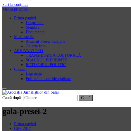
Sari la conținut
Meniu principal
Prima pagină
Despre noi
Membri
Documente
Mass-media
Anuarul Presei Sălăjene
Galerie foto
ARHIVA VIDEO
TRANSILVANIA CULTURALĂ
SCAUNUL FIERBINTE
ROTISORUL POLITIC
Contact
Legislație
Politică de confidențialitate
Asociaţia Jurnaliștilor din Sălaj
Caută după:
gala-presei-2
Prima pagină
GPS 2017