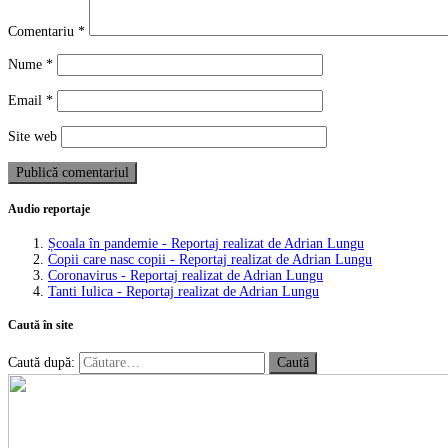
Comentariu
*
Nume
*
Email
*
Site web
Audio reportaje
Școala în pandemie - Reportaj realizat de Adrian Lungu
Copii care nasc copii - Reportaj realizat de Adrian Lungu
Coronavirus - Reportaj realizat de Adrian Lungu
Tanti Iulica - Reportaj realizat de Adrian Lungu
Caută în site
Caută după: