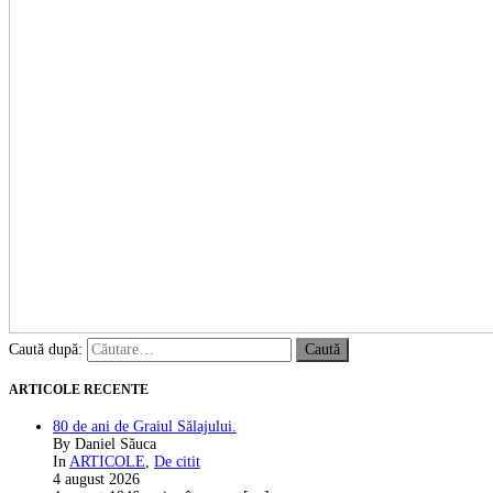
Caută după:
ARTICOLE RECENTE
80 de ani de Graiul Sălajului.
By Daniel Săuca
In
ARTICOLE
,
De citit
4 august 2026