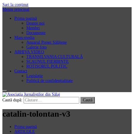
Sari la conținut
Meniu principal
Prima pagină
Despre noi
Membri
Documente
Mass-media
Anuarul Presei Sălăjene
Galerie foto
ARHIVA VIDEO
TRANSILVANIA CULTURALĂ
SCAUNUL FIERBINTE
ROTISORUL POLITIC
Contact
Legislație
Politică de confidențialitate
Asociaţia Jurnaliștilor din Sălaj
Caută după:
catalin-tolontan-v3
Prima pagină
ARTICOLE