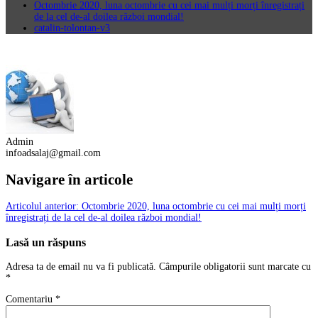
Octombrie 2020, luna octombrie cu cei mai mulți morți înregistrați
de la cel de-al doilea război mondial!
catalin-tolontan-v3
Admin
infoadsalaj@gmail.com
Navigare în articole
Articolul anterior:
Octombrie 2020, luna octombrie cu cei mai mulți morți
înregistrați de la cel de-al doilea război mondial!
Lasă un răspuns
Adresa ta de email nu va fi publicată.
Câmpurile obligatorii sunt marcate cu
*
Comentariu
*