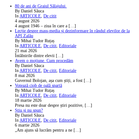
80 de ani de Graiul Sălajului.
By Daniel Săuca
In
ARTICOLE
,
De citit
4 august 2026
4 august 1946 – ziua în care a
[…]
Lecție despre mass-media și dezinformare în rândul elevilor de la
API Zalău
By Mihai Tudor Ruțaș
In
ARTICOLE
,
De citit
,
Editoriale
21 mai 2026
Întâlnirile dintre elevii
[…]
Avem o moțiune. Cum procedăm
By Daniel Săuca
In
ARTICOLE
,
De citit
,
Editoriale
8 mai 2026
Guvernul Bolojan, așa cum știți, a fost
[…]
Votează ciob de oală spartă
By Mihai Tudor Ruțaș
In
ARTICOLE
,
De citit
,
Editoriale
18 martie 2026
Presa nu este doar despre știri pozitive,
[…]
Știu și nu spun?
By Daniel Săuca
In
ARTICOLE
,
De citit
,
Editoriale
6 martie 2026
„Am ajuns să lucrăm pentru a ne
[…]