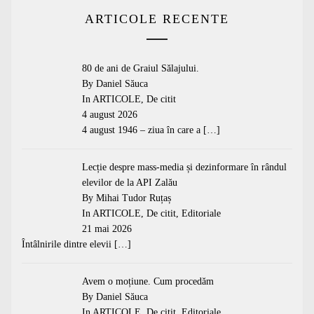
ARTICOLE RECENTE
80 de ani de Graiul Sălajului.
By Daniel Săuca
In
ARTICOLE
,
De citit
4 august 2026
4 august 1946 – ziua în care a
[…]
Lecție despre mass-media și dezinformare în rândul
elevilor de la API Zalău
By Mihai Tudor Ruțaș
In
ARTICOLE
,
De citit
,
Editoriale
21 mai 2026
Întâlnirile dintre elevii
[…]
Avem o moțiune. Cum procedăm
By Daniel Săuca
In
ARTICOLE
,
De citit
,
Editoriale