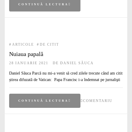
CONTINUĂ LECTURA
#
ARTICOLE
#
DE CITIT
Nuiaua papală
28 IANUARIE 2021
DE
DANIEL SĂUCA
Daniel Săuca Parcă nu mi-a venit să cred zilele trecute când am citit
știrea difuzată de Vatican: Papa Francisc i-a îndemnat pe jurnalişti
COMENTARIU
CONTINUĂ LECTURA