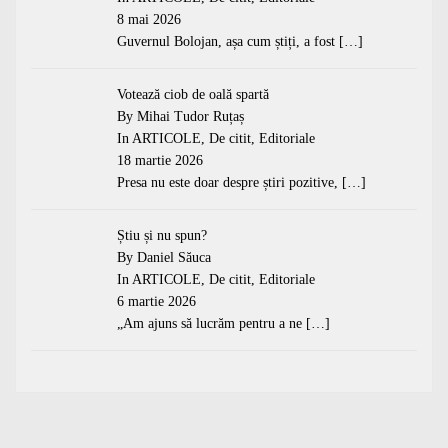
8 mai 2026
Guvernul Bolojan, așa cum știți, a fost
[…]
Votează ciob de oală spartă
By Mihai Tudor Ruțaș
In
ARTICOLE
,
De citit
,
Editoriale
18 martie 2026
Presa nu este doar despre știri pozitive,
[…]
Știu și nu spun?
By Daniel Săuca
In
ARTICOLE
,
De citit
,
Editoriale
6 martie 2026
„Am ajuns să lucrăm pentru a ne
[…]