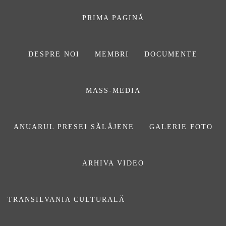
Sari
la
PRIMA PAGINĂ
conținut
DESPRE NOI
MEMBRI
DOCUMENTE
ASOCIAŢIA
MASS-MEDIA
JURNALIȘTILOR
DIN SĂLAJ
ANUARUL PRESEI SĂLĂJENE
GALERIE FOTO
ARHIVA VIDEO
ziaristi
TRANSILVANIA CULTURALĂ
Prima pagină
ziaristi