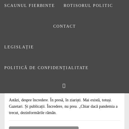
SCAUNUL FIERBINTE
ROTISORUL POLITIC
CONTACT
LEGISLAȚIE
POLITICĂ DE CONFIDENȚIALITATE
#
ARTICOLE
#
DE CITIT
#
EDITORIALE
Mai aveți încredere în presă, în ziariști?
16 IUNIE 2023
DE
DANIEL SĂUCA
Astăzi, despre încredere. În presă, în ziariști. Mai există, totuși.
Gazetari. Și publicații. Încredere, nu prea. „Chiar dacă pandemia a
trecut, dezinformările rămân.