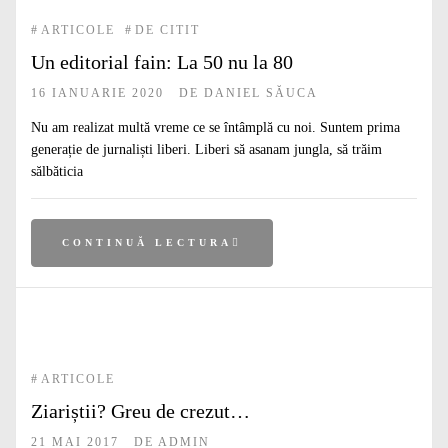
#
ARTICOLE
#
DE CITIT
Un editorial fain: La 50 nu la 80
16 IANUARIE 2020
DE
DANIEL SĂUCA
Nu am realizat multă vreme ce se întâmplă cu noi. Suntem prima
generație de jurnaliști liberi. Liberi să asanam jungla, să trăim
sălbăticia
CONTINUĂ LECTURA
#
ARTICOLE
Ziariștii? Greu de crezut…
21 MAI 2017
DE
ADMIN