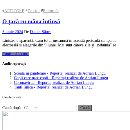
#
ARTICOLE
#
De citit
#
Editoriale
O țară cu mâna întinsă
5 iunie 2024
De
Daniel Săuca
Liniștea e aparentă. Cam totul înseamnă în această perioadă campania
electorală și alegerile din 9 iunie. Mai sunt câteva zile și „nebunia” se
Continuă lectura
Audio reportaje
Școala în pandemie - Reportaj realizat de Adrian Lungu
Copii care nasc copii - Reportaj realizat de Adrian Lungu
Coronavirus - Reportaj realizat de Adrian Lungu
Tanti Iulica - Reportaj realizat de Adrian Lungu
Caută în site
Caută după: