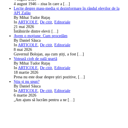
4 august 1946 – ziua în care a
[…]
Lecție despre mass-media și dezinformare în rândul elevilor de la
API Zalău
By Mihai Tudor Ruțaș
In
ARTICOLE
,
De citit
,
Editoriale
21 mai 2026
Întâlnirile dintre elevii
[…]
Avem o moțiune. Cum procedăm
By Daniel Săuca
In
ARTICOLE
,
De citit
,
Editoriale
8 mai 2026
Guvernul Bolojan, așa cum știți, a fost
[…]
Votează ciob de oală spartă
By Mihai Tudor Ruțaș
In
ARTICOLE
,
De citit
,
Editoriale
18 martie 2026
Presa nu este doar despre știri pozitive,
[…]
Știu și nu spun?
By Daniel Săuca
In
ARTICOLE
,
De citit
,
Editoriale
6 martie 2026
„Am ajuns să lucrăm pentru a ne
[…]