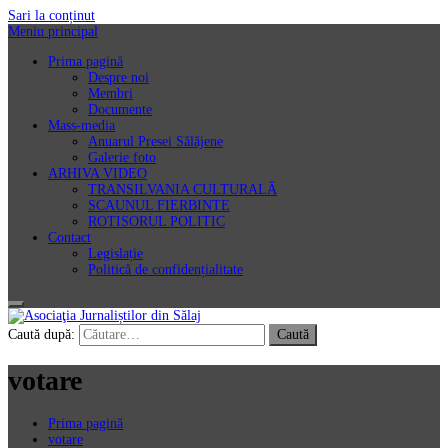
Sari la conținut
Meniu principal
Prima pagină
Despre noi
Membri
Documente
Mass-media
Anuarul Presei Sălăjene
Galerie foto
ARHIVA VIDEO
TRANSILVANIA CULTURALĂ
SCAUNUL FIERBINTE
ROTISORUL POLITIC
Contact
Legislație
Politică de confidențialitate
Asociaţia Jurnaliștilor din Sălaj
Caută după:
votare
Prima pagină
votare