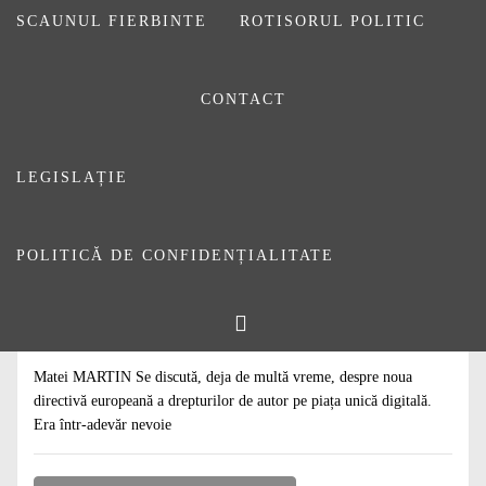
SCAUNUL FIERBINTE
ROTISORUL POLITIC
CONTACT
LEGISLAȚIE
POLITICĂ DE CONFIDENȚIALITATE
#
ARTICOLE
De citit: Bătălia cu giganții
26 FEBRUARIE 2019
DE
DANIEL SĂUCA
Matei MARTIN Se discută, deja de multă vreme, despre noua
directivă europeană a drepturilor de autor pe piața unică digitală.
Era într-adevăr nevoie