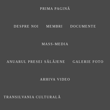
Sari
la
PRIMA PAGINĂ
conținut
DESPRE NOI
MEMBRI
DOCUMENTE
ASOCIAŢIA
MASS-MEDIA
JURNALIȘTILOR
DIN SĂLAJ
ANUARUL PRESEI SĂLĂJENE
GALERIE FOTO
ARHIVA VIDEO
unica
TRANSILVANIA CULTURALĂ
Prima pagină
unica