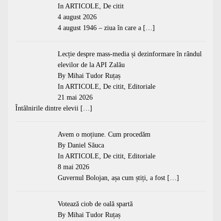
In
ARTICOLE
,
De citit
4 august 2026
4 august 1946 – ziua în care a
[…]
Lecție despre mass-media și dezinformare în rândul
elevilor de la API Zalău
By Mihai Tudor Ruțaș
In
ARTICOLE
,
De citit
,
Editoriale
21 mai 2026
Întâlnirile dintre elevii
[…]
Avem o moțiune. Cum procedăm
By Daniel Săuca
In
ARTICOLE
,
De citit
,
Editoriale
8 mai 2026
Guvernul Bolojan, așa cum știți, a fost
[…]
Votează ciob de oală spartă
By Mihai Tudor Ruțaș