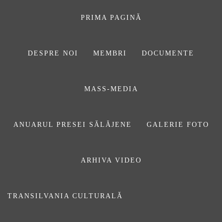
Sari
la
PRIMA PAGINĂ
conținut
DESPRE NOI
MEMBRI
DOCUMENTE
ASOCIAŢIA
MASS-MEDIA
JURNALIȘTILOR
DIN SĂLAJ
ANUARUL PRESEI SĂLĂJENE
GALERIE FOTO
ARHIVA VIDEO
tehnologie
TRANSILVANIA CULTURALĂ
Prima pagină
tehnologie