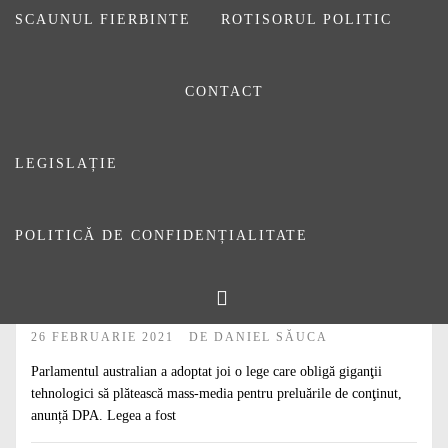
SCAUNUL FIERBINTE
ROTISORUL POLITIC
CONTACT
LEGISLAȚIE
POLITICĂ DE CONFIDENȚIALITATE
#
ARTICOLE
#
DE CITIT
Australia, prima țară din lume care obligă
giganții tech să plătească conținut media
26 FEBRUARIE 2021
DE
DANIEL SĂUCA
Parlamentul australian a adoptat joi o lege care obligă giganţii
tehnologici să plătească mass-media pentru preluările de conţinut,
anunță DPA. Legea a fost