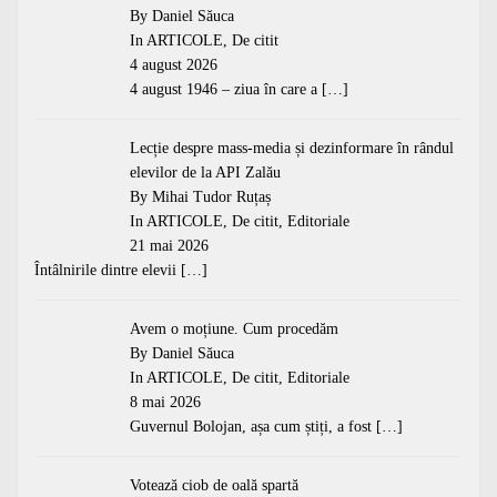
By Daniel Săuca
In
ARTICOLE
,
De citit
4 august 2026
4 august 1946 – ziua în care a
[…]
Lecție despre mass-media și dezinformare în rândul
elevilor de la API Zalău
By Mihai Tudor Ruțaș
In
ARTICOLE
,
De citit
,
Editoriale
21 mai 2026
Întâlnirile dintre elevii
[…]
Avem o moțiune. Cum procedăm
By Daniel Săuca
In
ARTICOLE
,
De citit
,
Editoriale
8 mai 2026
Guvernul Bolojan, așa cum știți, a fost
[…]
Votează ciob de oală spartă