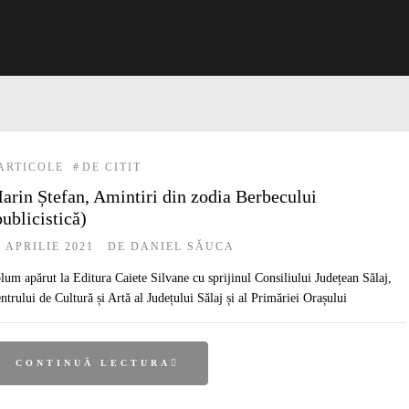
ARTICOLE
#
DE CITIT
arin Ștefan, Amintiri din zodia Berbecului
publicistică)
6 APRILIE 2021
DE
DANIEL SĂUCA
lum apărut la Editura Caiete Silvane cu sprijinul Consiliului Județean Sălaj,
ntrului de Cultură și Artă al Județului Sălaj și al Primăriei Orașului
CONTINUĂ LECTURA