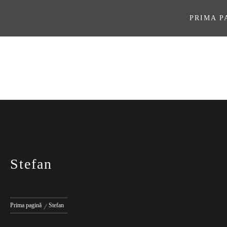
Sari
la
PRIMA P
conținut
ASOCIAŢI
Stefan
Prima pagină
Stefan