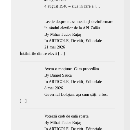
4 august 1946 – ziua în care a
[…]
Lecție despre mass-media și dezinformare
în rândul elevilor de la API Zalău
By Mihai Tudor Ruțaș
In
ARTICOLE
,
De citit
,
Editoriale
21 mai 2026
Întâlnirile dintre elevii
[…]
Avem o moțiune. Cum procedăm
By Daniel Săuca
In
ARTICOLE
,
De citit
,
Editoriale
8 mai 2026
Guvernul Bolojan, așa cum știți, a fost
[…]
Votează ciob de oală spartă
By Mihai Tudor Ruțaș
In
ARTICOLE
,
De citit
,
Editoriale