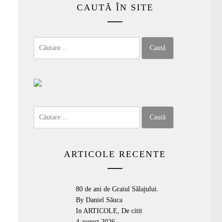
CAUTĂ ÎN SITE
Caută
după:
Caută
după:
ARTICOLE RECENTE
80 de ani de Graiul Sălajului.
By Daniel Săuca
In
ARTICOLE
,
De citit
4 august 2026