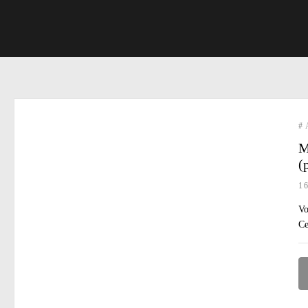
#
M
(
1
Vo
Ce