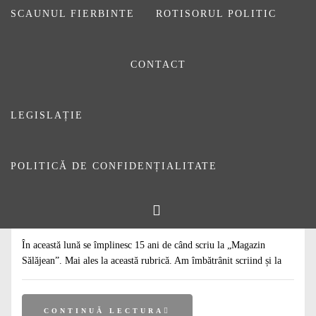
SCAUNUL FIERBINTE
ROTISORUL POLITIC
CONTACT
LEGISLAȚIE
POLITICĂ DE CONFIDENȚIALITATE
#
ARTICOLE
#
DE CITIT
#
EDITORIALE
15 ani în 1.500 și ceva de semne
9 OCTOMBRIE 2022
DE
DANIEL SĂUCA
În această lună se împlinesc 15 ani de când scriu la „Magazin
Sălăjean”. Mai ales la această rubrică. Am îmbătrânit scriind și la
CONTINUĂ LECTURA