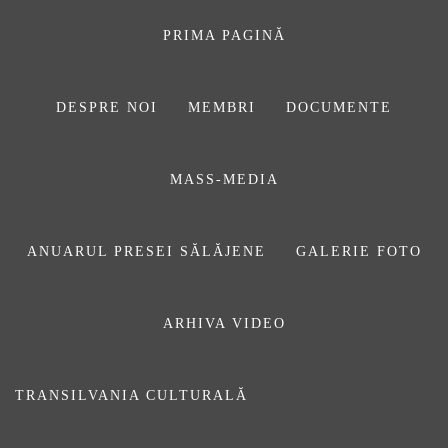
Sari
la
PRIMA PAGINĂ
conținut
DESPRE NOI
MEMBRI
DOCUMENTE
ASOCIAŢIA
MASS-MEDIA
JURNALIȘTILOR
DIN SĂLAJ
ANUARUL PRESEI SĂLĂJENE
GALERIE FOTO
ARHIVA VIDEO
scris
TRANSILVANIA CULTURALĂ
Prima pagină
scris