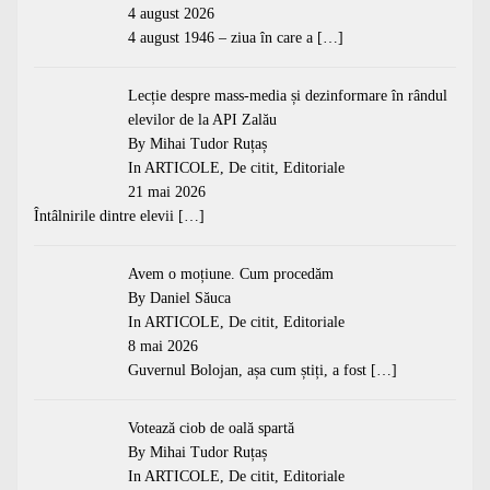
4 august 2026
4 august 1946 – ziua în care a
[…]
Lecție despre mass-media și dezinformare în rândul
elevilor de la API Zalău
By Mihai Tudor Ruțaș
In
ARTICOLE
,
De citit
,
Editoriale
21 mai 2026
Întâlnirile dintre elevii
[…]
Avem o moțiune. Cum procedăm
By Daniel Săuca
In
ARTICOLE
,
De citit
,
Editoriale
8 mai 2026
Guvernul Bolojan, așa cum știți, a fost
[…]
Votează ciob de oală spartă
By Mihai Tudor Ruțaș
In
ARTICOLE
,
De citit
,
Editoriale