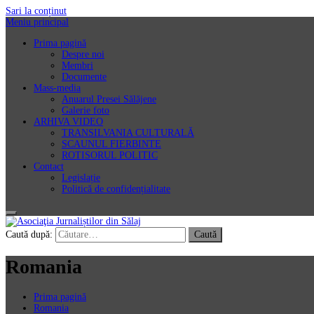
Sari la conținut
Meniu principal
Prima pagină
Despre noi
Membri
Documente
Mass-media
Anuarul Presei Sălăjene
Galerie foto
ARHIVA VIDEO
TRANSILVANIA CULTURALĂ
SCAUNUL FIERBINTE
ROTISORUL POLITIC
Contact
Legislație
Politică de confidențialitate
Asociaţia Jurnaliștilor din Sălaj
Caută după:
Romania
Prima pagină
Romania