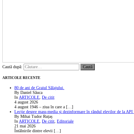
Caută după:
ARTICOLE RECENTE
80 de ani de Graiul Sălajului.
By Daniel Săuca
In
ARTICOLE
,
De citit
4 august 2026
4 august 1946 – ziua în care a
[…]
Lecție despre mass-media și dezinformare în rândul elevilor de la API
By Mihai Tudor Ruțaș
In
ARTICOLE
,
De citit
,
Editoriale
21 mai 2026
Întâlnirile dintre elevii
[…]