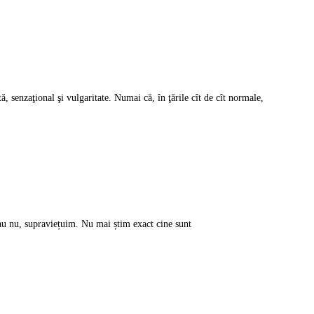
ă, senzaţional şi vulgaritate. Numai că, în ţările cît de cît normale,
au nu, supraviețuim. Nu mai știm exact cine sunt