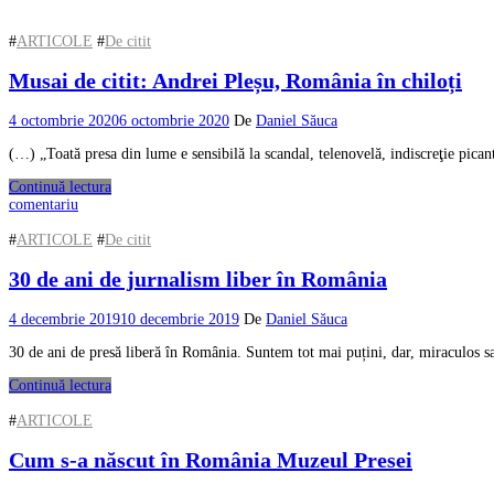
#
ARTICOLE
#
De citit
Musai de citit: Andrei Pleșu, România în chiloți
4 octombrie 2020
6 octombrie 2020
De
Daniel Săuca
(…) „Toată presa din lume e sensibilă la scandal, telenovelă, indiscreţie picant
Continuă lectura
comentariu
#
ARTICOLE
#
De citit
30 de ani de jurnalism liber în România
4 decembrie 2019
10 decembrie 2019
De
Daniel Săuca
30 de ani de presă liberă în România. Suntem tot mai puțini, dar, miraculos s
Continuă lectura
#
ARTICOLE
Cum s-a născut în România Muzeul Presei