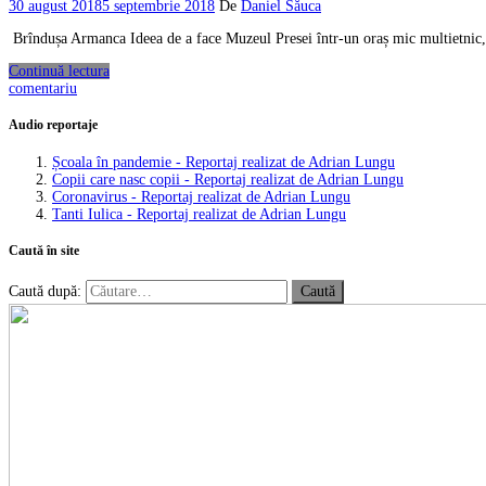
30 august 2018
5 septembrie 2018
De
Daniel Săuca
Brîndușa Armanca Ideea de a face Muzeul Presei într-un oraș mic multietnic, d
Continuă lectura
comentariu
Audio reportaje
Școala în pandemie - Reportaj realizat de Adrian Lungu
Copii care nasc copii - Reportaj realizat de Adrian Lungu
Coronavirus - Reportaj realizat de Adrian Lungu
Tanti Iulica - Reportaj realizat de Adrian Lungu
Caută în site
Caută după: