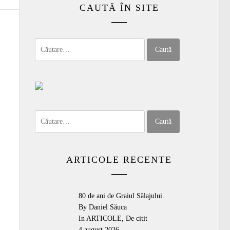
CAUTĂ ÎN SITE
Caută
după:
Caută
după:
ARTICOLE RECENTE
80 de ani de Graiul Sălajului.
By Daniel Săuca
In
ARTICOLE
,
De citit
4 august 2026