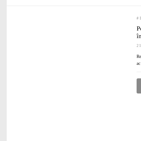
#
P
î
2
Re
ac