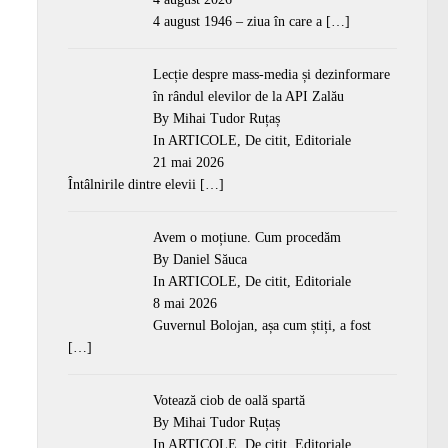
4 august 1946 – ziua în care a
[…]
Lecție despre mass-media și dezinformare
în rândul elevilor de la API Zalău
By Mihai Tudor Ruțaș
In
ARTICOLE
,
De citit
,
Editoriale
21 mai 2026
Întâlnirile dintre elevii
[…]
Avem o moțiune. Cum procedăm
By Daniel Săuca
In
ARTICOLE
,
De citit
,
Editoriale
8 mai 2026
Guvernul Bolojan, așa cum știți, a fost
[…]
Votează ciob de oală spartă
By Mihai Tudor Ruțaș
In
ARTICOLE
,
De citit
,
Editoriale