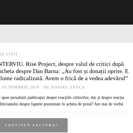
DE CITIT
NTERVIU. Rise Project, despre valul de critici după
ncheta despre Dan Barna: „Au fost și donații oprite. E
 lume radicalizată. Avem o frică de a vedea adevărul”
1 OCTOMBRIE 2019
DE
DANIEL SĂUCA
 spun jurnaliștii publicației despre reacțiile cititorilor, dar și despre reacția
liticianului despre faptele prezentate în acheta de presă? Am stat de vorbă
CONTINUĂ LECTURA