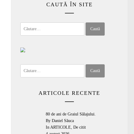
CAUTĂ ÎN SITE
Caută
după:
Caută
după:
ARTICOLE RECENTE
80 de ani de Graiul Sălajului.
By Daniel Săuca
In
ARTICOLE
,
De citit
4 august 2026