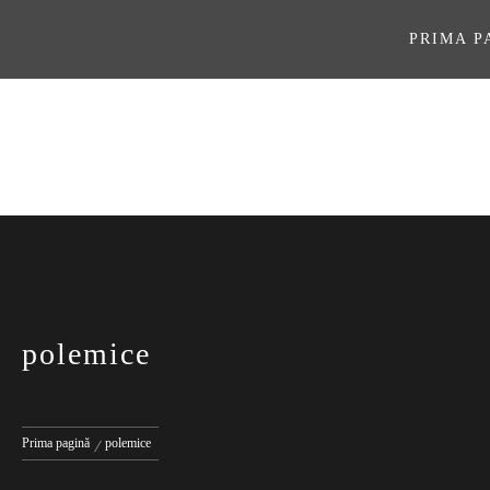
Sari
la
PRIMA P
conținut
ASOCIAŢI
polemice
Prima pagină
polemice