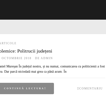
ARTICOLE
olemice: Politrucii județeni
8 OCTOMBRIE 2018
DE
ADMIN
niel Mureșan În județul nostru, și nu numai, comunicarea cu politicienii a fost
ea. Dar parcă niciodată mai grea ca până acum. În
COMENTARIU
CONTINUĂ LECTURA