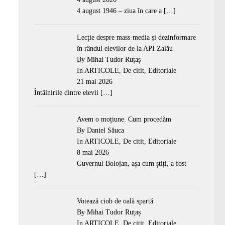
4 august 1946 – ziua în care a
[…]
Lecție despre mass-media și dezinformare
în rândul elevilor de la API Zalău
By Mihai Tudor Ruțaș
In
ARTICOLE
,
De citit
,
Editoriale
21 mai 2026
Întâlnirile dintre elevii
[…]
Avem o moțiune. Cum procedăm
By Daniel Săuca
In
ARTICOLE
,
De citit
,
Editoriale
8 mai 2026
Guvernul Bolojan, așa cum știți, a fost
[…]
Votează ciob de oală spartă
By Mihai Tudor Ruțaș
In
ARTICOLE
,
De citit
,
Editoriale