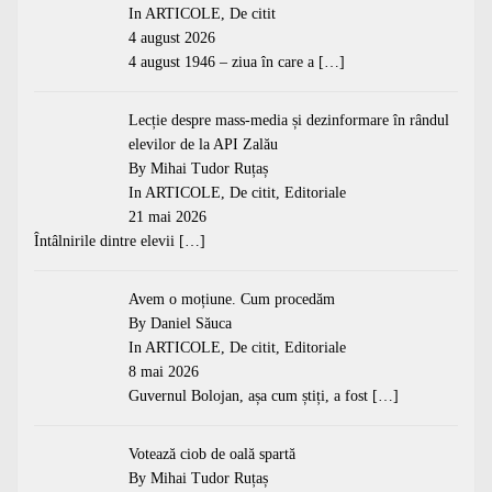
In
ARTICOLE
,
De citit
4 august 2026
4 august 1946 – ziua în care a
[…]
Lecție despre mass-media și dezinformare în rândul
elevilor de la API Zalău
By Mihai Tudor Ruțaș
In
ARTICOLE
,
De citit
,
Editoriale
21 mai 2026
Întâlnirile dintre elevii
[…]
Avem o moțiune. Cum procedăm
By Daniel Săuca
In
ARTICOLE
,
De citit
,
Editoriale
8 mai 2026
Guvernul Bolojan, așa cum știți, a fost
[…]
Votează ciob de oală spartă
By Mihai Tudor Ruțaș