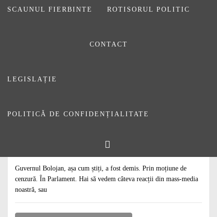
SCAUNUL FIERBINTE
ROTISORUL POLITIC
CONTACT
LEGISLAȚIE
POLITICĂ DE CONFIDENȚIALITATE
#
ARTICOLE
#
DE CITIT
#
EDITORIALE
Avem o moțiune. Cum procedăm
8 MAI 2026
DE
DANIEL SĂUCA
Guvernul Bolojan, așa cum știți, a fost demis. Prin moțiune de
cenzură. În Parlament. Hai să vedem câteva reacții din mass-media
noastră, sau