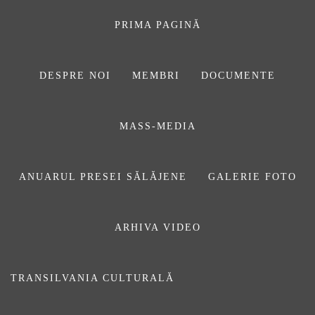
Sari
la
PRIMA PAGINĂ
conținut
DESPRE NOI
MEMBRI
DOCUMENTE
ASOCIAŢIA
MASS-MEDIA
JURNALIȘTILOR
DIN SĂLAJ
ANUARUL PRESEI SĂLĂJENE
GALERIE FOTO
ARHIVA VIDEO
motiune
TRANSILVANIA CULTURALĂ
Prima pagină
motiune