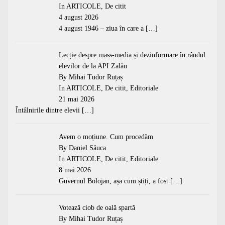
In
ARTICOLE
,
De citit
4 august 2026
4 august 1946 – ziua în care a
[…]
Lecție despre mass-media și dezinformare în rândul
elevilor de la API Zalău
By Mihai Tudor Ruțaș
In
ARTICOLE
,
De citit
,
Editoriale
21 mai 2026
Întâlnirile dintre elevii
[…]
Avem o moțiune. Cum procedăm
By Daniel Săuca
In
ARTICOLE
,
De citit
,
Editoriale
8 mai 2026
Guvernul Bolojan, așa cum știți, a fost
[…]
Votează ciob de oală spartă
By Mihai Tudor Ruțaș