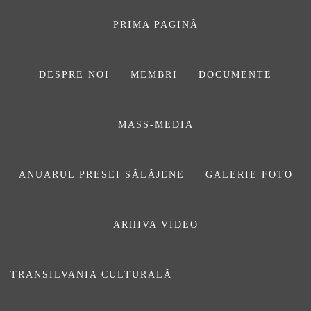
Sari
la
PRIMA PAGINĂ
conținut
DESPRE NOI
MEMBRI
DOCUMENTE
ASOCIAŢIA
MASS-MEDIA
JURNALIȘTILOR
DIN SĂLAJ
ANUARUL PRESEI SĂLĂJENE
GALERIE FOTO
ARHIVA VIDEO
meteo
TRANSILVANIA CULTURALĂ
Prima pagină
meteo