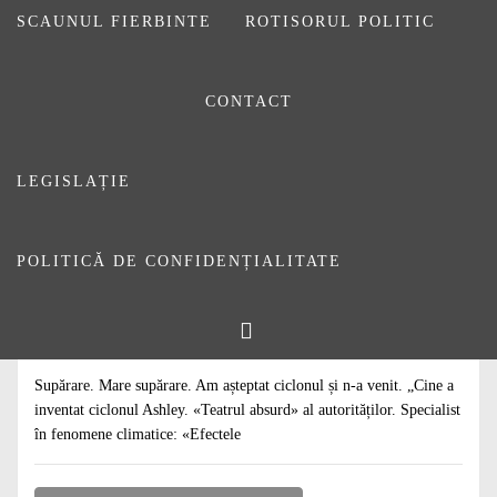
SCAUNUL FIERBINTE
ROTISORUL POLITIC
CONTACT
LEGISLAȚIE
POLITICĂ DE CONFIDENȚIALITATE
#
ARTICOLE
#
DE CITIT
#
EDITORIALE
Care-i faza cu ciclonul?
2 OCTOMBRIE 2024
DE
DANIEL SĂUCA
Supărare. Mare supărare. Am așteptat ciclonul și n-a venit. „Cine a
inventat ciclonul Ashley. «Teatrul absurd» al autorităților. Specialist
în fenomene climatice: «Efectele