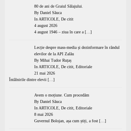
80 de ani de Graiul Sălajului.
By Daniel Săuca
In
ARTICOLE
,
De citit
4 august 2026
4 august 1946 – ziua în care a
[…]
Lecție despre mass-media și dezinformare în rândul
elevilor de la API Zalău
By Mihai Tudor Ruțaș
In
ARTICOLE
,
De citit
,
Editoriale
21 mai 2026
Întâlnirile dintre elevii
[…]
Avem o moțiune. Cum procedăm
By Daniel Săuca
In
ARTICOLE
,
De citit
,
Editoriale
8 mai 2026
Guvernul Bolojan, așa cum știți, a fost
[…]