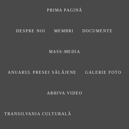
Sari
la
PRIMA PAGINĂ
conținut
DESPRE NOI
MEMBRI
DOCUMENTE
ASOCIAŢIA
MASS-MEDIA
JURNALIȘTILOR
DIN SĂLAJ
ANUARUL PRESEI SĂLĂJENE
GALERIE FOTO
ARHIVA VIDEO
Mai aflu că românii nu mai au
încredere în presă. De ce oare?
Pentru că unii dintre noi
TRANSILVANIA CULTURALĂ