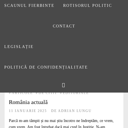
SCAUNUL FIERBINTE
ROTISORUL POLITIC
Prima pagină
Mai aflu că românii nu mai au încredere în presă. De ce oare? Pentru că
unii dintre noi
CONTACT
LEGISLAȚIE
POLITICĂ DE CONFIDENȚIALITATE
#
ARTICOLE
#
DE CITIT
#
EDITORIALE
România actuală
11 IANUARIE 2025
DE
ADRIAN LUNGU
Parcă m-am tâmpit și nu mai știu încotro ne îndreptăm, ce vrem,
cum vrem. Am fost întrebat dacă mai cred în Justiție. N-am