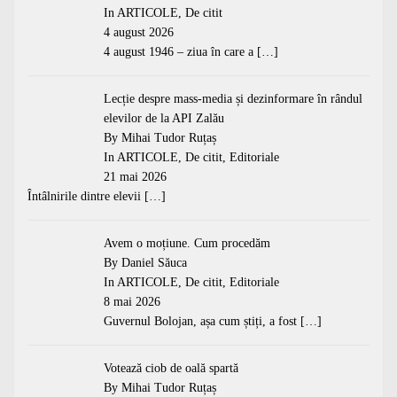
In
ARTICOLE
,
De citit
4 august 2026
4 august 1946 – ziua în care a
[…]
Lecție despre mass-media și dezinformare în rândul
elevilor de la API Zalău
By Mihai Tudor Ruțaș
In
ARTICOLE
,
De citit
,
Editoriale
21 mai 2026
Întâlnirile dintre elevii
[…]
Avem o moțiune. Cum procedăm
By Daniel Săuca
In
ARTICOLE
,
De citit
,
Editoriale
8 mai 2026
Guvernul Bolojan, așa cum știți, a fost
[…]
Votează ciob de oală spartă
By Mihai Tudor Ruțaș