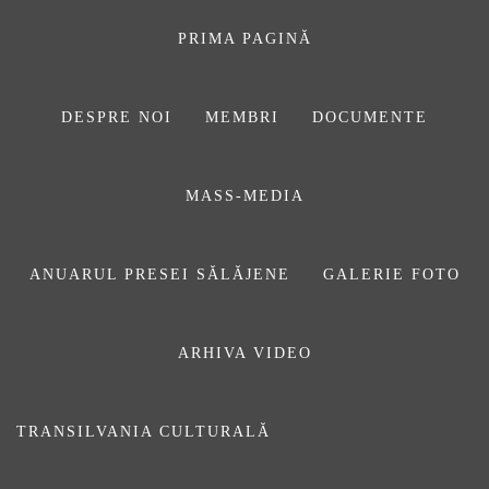
Sari
la
PRIMA PAGINĂ
conținut
DESPRE NOI
MEMBRI
DOCUMENTE
ASOCIAŢIA
MASS-MEDIA
JURNALIȘTILOR
DIN SĂLAJ
ANUARUL PRESEI SĂLĂJENE
GALERIE FOTO
ARHIVA VIDEO
internationala
TRANSILVANIA CULTURALĂ
Prima pagină
internationala