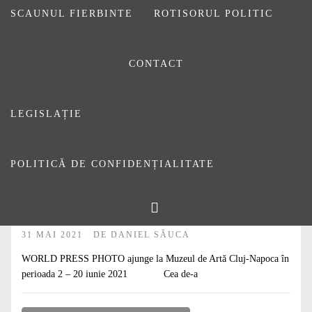
SCAUNUL FIERBINTE
ROTISORUL POLITIC
CONTACT
LEGISLAȚIE
POLITICĂ DE CONFIDENȚIALITATE
#
ARTICOLE
#
DE CITIT
Expoziția anuală internaţională WORLD
PRESS PHOTO
31 MAI 2021
DE
DANIEL SĂUCA
WORLD PRESS PHOTO ajunge la Muzeul de Artă Cluj-Napoca în
perioada 2 – 20 iunie 2021 Cea de-a