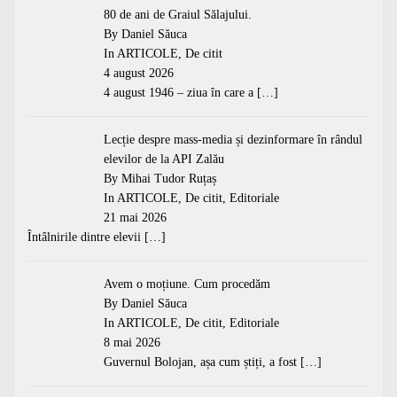
80 de ani de Graiul Sălajului.
By Daniel Săuca
In
ARTICOLE
,
De citit
4 august 2026
4 august 1946 – ziua în care a
[…]
Lecție despre mass-media și dezinformare în rândul
elevilor de la API Zalău
By Mihai Tudor Ruțaș
In
ARTICOLE
,
De citit
,
Editoriale
21 mai 2026
Întâlnirile dintre elevii
[…]
Avem o moțiune. Cum procedăm
By Daniel Săuca
In
ARTICOLE
,
De citit
,
Editoriale
8 mai 2026
Guvernul Bolojan, așa cum știți, a fost
[…]