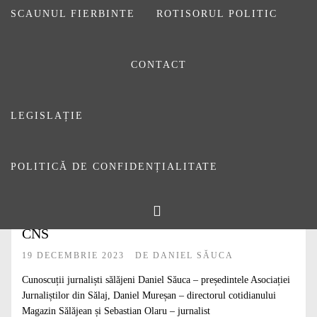
SCAUNUL FIERBINTE
ROTISORUL POLITIC
CONTACT
LEGISLAȚIE
POLITICĂ DE CONFIDENȚIALITATE
#
ARTICOLE
#
DE CITIT
Jurnaliștii Daniel Săuca, Daniel Mureșan și
Sebastian Olaru s-au întâlnit cu elevii de la
CNS
19 DECEMBRIE 2023
DE
DANIEL SĂUCA
Cunoscuții jurnaliști sălăjeni Daniel Săuca – președintele Asociației
Jurnaliștilor din Sălaj, Daniel Mureșan – directorul cotidianului
Magazin Sălăjean și Sebastian Olaru – jurnalist