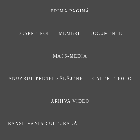
Sari
la
PRIMA PAGINĂ
conținut
DESPRE NOI
MEMBRI
DOCUMENTE
ASOCIAŢIA
MASS-MEDIA
JURNALIȘTILOR
DIN SĂLAJ
ANUARUL PRESEI SĂLĂJENE
GALERIE FOTO
ARHIVA VIDEO
intalnire
TRANSILVANIA CULTURALĂ
Prima pagină
intalnire