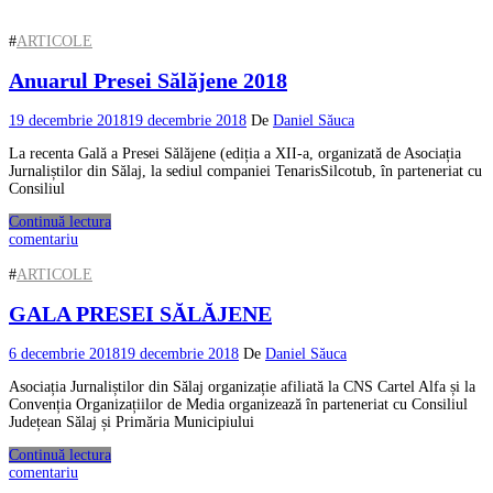
#
ARTICOLE
Anuarul Presei Sălăjene 2018
19 decembrie 2018
19 decembrie 2018
De
Daniel Săuca
La recenta Gală a Presei Sălăjene (ediția a XII-a, organizată de Asociația
Jurnaliștilor din Sălaj, la sediul companiei TenarisSilcotub, în parteneriat cu
Consiliul
Continuă lectura
comentariu
#
ARTICOLE
GALA PRESEI SĂLĂJENE
6 decembrie 2018
19 decembrie 2018
De
Daniel Săuca
Asociația Jurnaliștilor din Sălaj organizație afiliată la CNS Cartel Alfa și la
Convenția Organizațiilor de Media organizează în parteneriat cu Consiliul
Județean Sălaj și Primăria Municipiului
Continuă lectura
comentariu