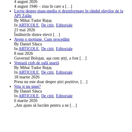
4 august 2026
4 august 1946 – ziua în care a
[…]
Lecție despre mass-media și dezinformare în rândul elevilor de la
API Zalău
By Mihai Tudor Ruțaș
In
ARTICOLE
,
De citit
,
Editoriale
21 mai 2026
Întâlnirile dintre elevii
[…]
Avem o moțiune. Cum procedăm
By Daniel Săuca
In
ARTICOLE
,
De citit
,
Editoriale
8 mai 2026
Guvernul Bolojan, așa cum știți, a fost
[…]
Votează ciob de oală spartă
By Mihai Tudor Ruțaș
In
ARTICOLE
,
De citit
,
Editoriale
18 martie 2026
Presa nu este doar despre știri pozitive,
[…]
Știu și nu spun?
By Daniel Săuca
In
ARTICOLE
,
De citit
,
Editoriale
6 martie 2026
„Am ajuns să lucrăm pentru a ne
[…]