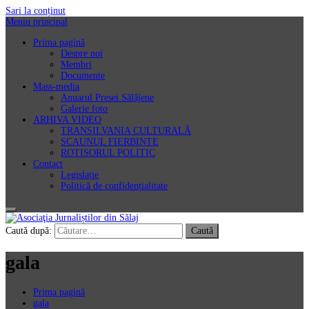
Sari la conținut
Meniu principal
Prima pagină
Despre noi
Membri
Documente
Mass-media
Anuarul Presei Sălăjene
Galerie foto
ARHIVA VIDEO
TRANSILVANIA CULTURALĂ
SCAUNUL FIERBINTE
ROTISORUL POLITIC
Contact
Legislație
Politică de confidențialitate
Asociaţia Jurnaliștilor din Sălaj
Caută după:
gala
Prima pagină
gala