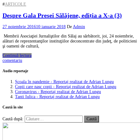
#
ARTICOLE
Despre Gala Presei Sălăjene, ediția a X-a (3)
27 noiembrie 2016
10 ianuarie 2018
De
Admin
Membrii Asociaţiei Jurnaliştilor din Sălaj au sărbătorit, joi, 24 noiembrie,
alături de reprezentanţilor instituţiilor deconcentrate din judeţ, de politicieni
şi oameni de cultură,
Continuă lectura
comentariu
Audio reportaje
Școala în pandemie - Reportaj realizat de Adrian Lungu
Copii care nasc copii - Reportaj realizat de Adrian Lungu
Coronavirus - Reportaj realizat de Adrian Lungu
Tanti Iulica - Reportaj realizat de Adrian Lungu
Caută în site
Caută după: