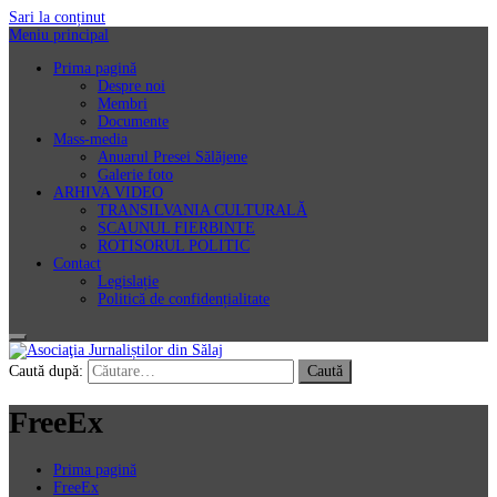
Sari la conținut
Meniu principal
Prima pagină
Despre noi
Membri
Documente
Mass-media
Anuarul Presei Sălăjene
Galerie foto
ARHIVA VIDEO
TRANSILVANIA CULTURALĂ
SCAUNUL FIERBINTE
ROTISORUL POLITIC
Contact
Legislație
Politică de confidențialitate
Asociaţia Jurnaliștilor din Sălaj
Caută după:
FreeEx
Prima pagină
FreeEx