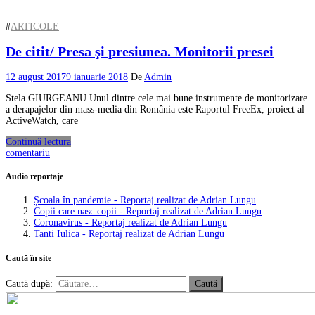
#
ARTICOLE
De citit/ Presa şi presiunea. Monitorii presei
12 august 2017
9 ianuarie 2018
De
Admin
Stela GIURGEANU Unul dintre cele mai bune instrumente de monitorizare
a derapajelor din mass-media din România este Raportul FreeEx, proiect al
ActiveWatch, care
Continuă lectura
comentariu
Audio reportaje
Școala în pandemie - Reportaj realizat de Adrian Lungu
Copii care nasc copii - Reportaj realizat de Adrian Lungu
Coronavirus - Reportaj realizat de Adrian Lungu
Tanti Iulica - Reportaj realizat de Adrian Lungu
Caută în site
Caută după: