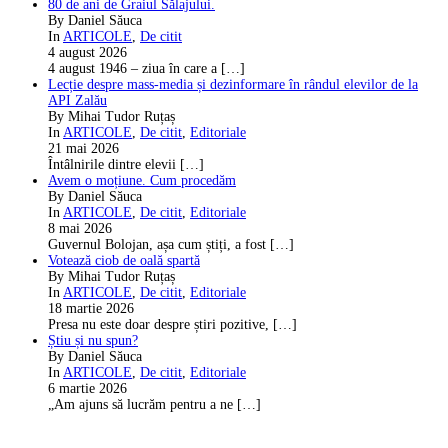
80 de ani de Graiul Sălajului.
By Daniel Săuca
In
ARTICOLE
,
De citit
4 august 2026
4 august 1946 – ziua în care a
[…]
Lecție despre mass-media și dezinformare în rândul elevilor de la
API Zalău
By Mihai Tudor Ruțaș
In
ARTICOLE
,
De citit
,
Editoriale
21 mai 2026
Întâlnirile dintre elevii
[…]
Avem o moțiune. Cum procedăm
By Daniel Săuca
In
ARTICOLE
,
De citit
,
Editoriale
8 mai 2026
Guvernul Bolojan, așa cum știți, a fost
[…]
Votează ciob de oală spartă
By Mihai Tudor Ruțaș
In
ARTICOLE
,
De citit
,
Editoriale
18 martie 2026
Presa nu este doar despre știri pozitive,
[…]
Știu și nu spun?
By Daniel Săuca
In
ARTICOLE
,
De citit
,
Editoriale
6 martie 2026
„Am ajuns să lucrăm pentru a ne
[…]