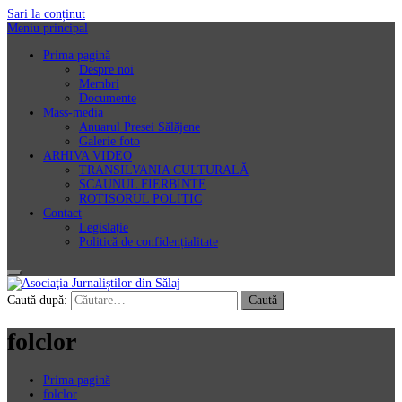
Sari la conținut
Meniu principal
Prima pagină
Despre noi
Membri
Documente
Mass-media
Anuarul Presei Sălăjene
Galerie foto
ARHIVA VIDEO
TRANSILVANIA CULTURALĂ
SCAUNUL FIERBINTE
ROTISORUL POLITIC
Contact
Legislație
Politică de confidențialitate
Asociaţia Jurnaliștilor din Sălaj
Caută după:
folclor
Prima pagină
folclor