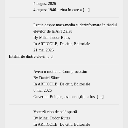
4 august 2026
4 august 1946 – ziua în care a
[…]
Lecție despre mass-media și dezinformare în rândul
elevilor de la API Zalău
By Mihai Tudor Ruțaș
In
ARTICOLE
,
De citit
,
Editoriale
21 mai 2026
Întâlnirile dintre elevii
[…]
Avem o moțiune. Cum procedăm
By Daniel Săuca
In
ARTICOLE
,
De citit
,
Editoriale
8 mai 2026
Guvernul Bolojan, așa cum știți, a fost
[…]
Votează ciob de oală spartă
By Mihai Tudor Ruțaș
In
ARTICOLE
,
De citit
,
Editoriale