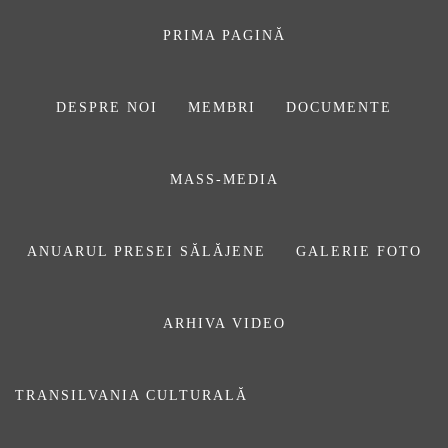
Sari
la
PRIMA PAGINĂ
conținut
DESPRE NOI
MEMBRI
DOCUMENTE
ASOCIAŢIA
MASS-MEDIA
JURNALIȘTILOR
DIN SĂLAJ
ANUARUL PRESEI SĂLĂJENE
GALERIE FOTO
ARHIVA VIDEO
eutanasie
TRANSILVANIA CULTURALĂ
Prima pagină
eutanasie