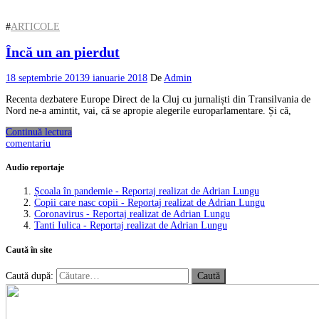
#
ARTICOLE
Încă un an pierdut
18 septembrie 2013
9 ianuarie 2018
De
Admin
Recenta dezbatere Europe Direct de la Cluj cu jurnaliști din Transilvania de
Nord ne-a amintit, vai, că se apropie alegerile europarlamentare. Și că,
Continuă lectura
comentariu
Audio reportaje
Școala în pandemie - Reportaj realizat de Adrian Lungu
Copii care nasc copii - Reportaj realizat de Adrian Lungu
Coronavirus - Reportaj realizat de Adrian Lungu
Tanti Iulica - Reportaj realizat de Adrian Lungu
Caută în site
Caută după: