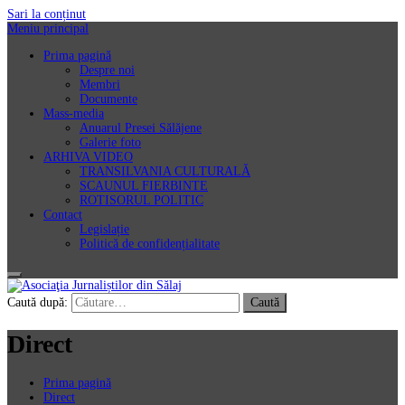
Sari la conținut
Meniu principal
Prima pagină
Despre noi
Membri
Documente
Mass-media
Anuarul Presei Sălăjene
Galerie foto
ARHIVA VIDEO
TRANSILVANIA CULTURALĂ
SCAUNUL FIERBINTE
ROTISORUL POLITIC
Contact
Legislație
Politică de confidențialitate
Asociaţia Jurnaliștilor din Sălaj
Caută după:
Direct
Prima pagină
Direct