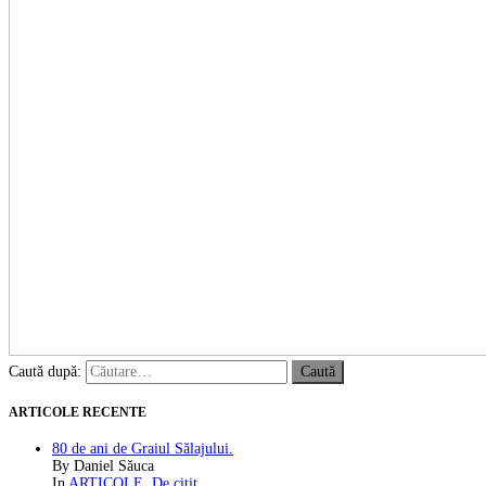
Caută după:
ARTICOLE RECENTE
80 de ani de Graiul Sălajului.
By Daniel Săuca
In
ARTICOLE
,
De citit