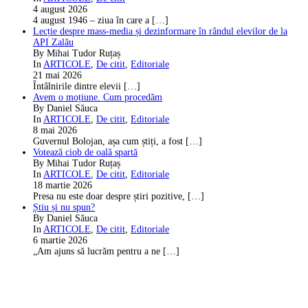
4 august 2026
4 august 1946 – ziua în care a
[…]
Lecție despre mass-media și dezinformare în rândul elevilor de la
API Zalău
By Mihai Tudor Ruțaș
In
ARTICOLE
,
De citit
,
Editoriale
21 mai 2026
Întâlnirile dintre elevii
[…]
Avem o moțiune. Cum procedăm
By Daniel Săuca
In
ARTICOLE
,
De citit
,
Editoriale
8 mai 2026
Guvernul Bolojan, așa cum știți, a fost
[…]
Votează ciob de oală spartă
By Mihai Tudor Ruțaș
In
ARTICOLE
,
De citit
,
Editoriale
18 martie 2026
Presa nu este doar despre știri pozitive,
[…]
Știu și nu spun?
By Daniel Săuca
In
ARTICOLE
,
De citit
,
Editoriale
6 martie 2026
„Am ajuns să lucrăm pentru a ne
[…]