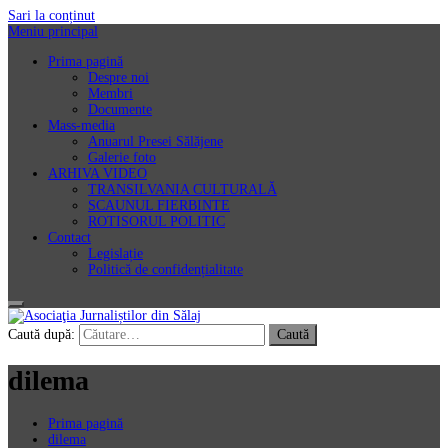
Sari la conținut
Meniu principal
Prima pagină
Despre noi
Membri
Documente
Mass-media
Anuarul Presei Sălăjene
Galerie foto
ARHIVA VIDEO
TRANSILVANIA CULTURALĂ
SCAUNUL FIERBINTE
ROTISORUL POLITIC
Contact
Legislație
Politică de confidențialitate
Asociaţia Jurnaliștilor din Sălaj
Caută după:
dilema
Prima pagină
dilema