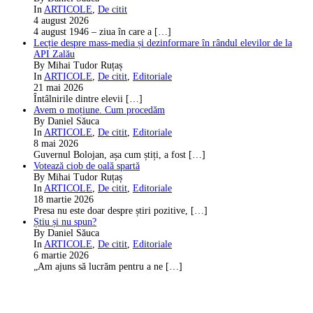
In
ARTICOLE
,
De citit
4 august 2026
4 august 1946 – ziua în care a
[…]
Lecție despre mass-media și dezinformare în rândul elevilor de la
API Zalău
By Mihai Tudor Ruțaș
In
ARTICOLE
,
De citit
,
Editoriale
21 mai 2026
Întâlnirile dintre elevii
[…]
Avem o moțiune. Cum procedăm
By Daniel Săuca
In
ARTICOLE
,
De citit
,
Editoriale
8 mai 2026
Guvernul Bolojan, așa cum știți, a fost
[…]
Votează ciob de oală spartă
By Mihai Tudor Ruțaș
In
ARTICOLE
,
De citit
,
Editoriale
18 martie 2026
Presa nu este doar despre știri pozitive,
[…]
Știu și nu spun?
By Daniel Săuca
In
ARTICOLE
,
De citit
,
Editoriale
6 martie 2026
„Am ajuns să lucrăm pentru a ne
[…]