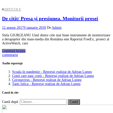
#
ARTICOLE
De citit/ Presa şi presiunea. Monitorii presei
12 august 2017
9 ianuarie 2018
De
Admin
Stela GIURGEANU Unul dintre cele mai bune instrumente de monitorizare
a derapajelor din mass-media din România este Raportul FreeEx, proiect al
ActiveWatch, care
Continuă lectura
comentariu
Audio reportaje
Școala în pandemie - Reportaj realizat de Adrian Lungu
Copii care nasc copii - Reportaj realizat de Adrian Lungu
Coronavirus - Reportaj realizat de Adrian Lungu
Tanti Iulica - Reportaj realizat de Adrian Lungu
Caută în site
Caută după: