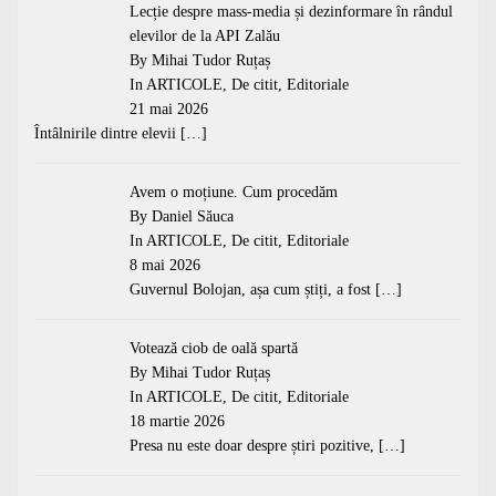
Lecție despre mass-media și dezinformare în rândul
elevilor de la API Zalău
By Mihai Tudor Ruțaș
In
ARTICOLE
,
De citit
,
Editoriale
21 mai 2026
Întâlnirile dintre elevii
[…]
Avem o moțiune. Cum procedăm
By Daniel Săuca
In
ARTICOLE
,
De citit
,
Editoriale
8 mai 2026
Guvernul Bolojan, așa cum știți, a fost
[…]
Votează ciob de oală spartă
By Mihai Tudor Ruțaș
In
ARTICOLE
,
De citit
,
Editoriale
18 martie 2026
Presa nu este doar despre știri pozitive,
[…]