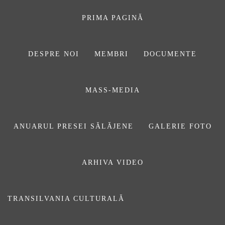
Sari
la
PRIMA PAGINĂ
conținut
DESPRE NOI
MEMBRI
DOCUMENTE
ASOCIAŢIA
MASS-MEDIA
JURNALIȘTILOR
DIN SĂLAJ
ANUARUL PRESEI SĂLĂJENE
GALERIE FOTO
ARHIVA VIDEO
centenar
TRANSILVANIA CULTURALĂ
Prima pagină
centenar