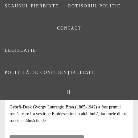
SCAUNUL FIERBINTE
ROTISORUL POLITIC
CONTACT
LEGISLAȚIE
POLITICĂ DE CONFIDENȚIALITATE
#
ARTICOLE
#
DE CITIT
Centenarul presei româneşti din Jibou
1 MAI 2020
DE
ADMIN
Györfi-Deák György Laurenţiu Bran (1865-1942) a fost primul
român care l-a vestit pe Eminescu într-o altă limbă, iar unele dintre
sonetele tălmăcite de