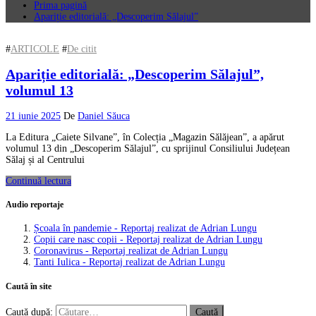
Prima pagină
Apariție editorială: „Descoperim Sălajul”
#
ARTICOLE
#
De citit
Apariție editorială: „Descoperim Sălajul”,
volumul 13
21 iunie 2025
De
Daniel Săuca
La Editura „Caiete Silvane”, în Colecția „Magazin Sălăjean”, a apărut
volumul 13 din „Descoperim Sălajul”, cu sprijinul Consiliului Județean
Sălaj și al Centrului
Continuă lectura
Audio reportaje
Școala în pandemie - Reportaj realizat de Adrian Lungu
Copii care nasc copii - Reportaj realizat de Adrian Lungu
Coronavirus - Reportaj realizat de Adrian Lungu
Tanti Iulica - Reportaj realizat de Adrian Lungu
Caută în site
Caută după: