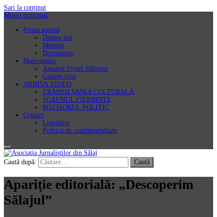
Sari la conținut
Meniu principal
Prima pagină
Despre noi
Membri
Documente
Mass-media
Anuarul Presei Sălăjene
Galerie foto
ARHIVA VIDEO
TRANSILVANIA CULTURALĂ
SCAUNUL FIERBINTE
ROTISORUL POLITIC
Contact
Legislație
Politică de confidențialitate
Asociaţia Jurnaliștilor din Sălaj
Caută după:
Apariție editorială: „Descoperim
Sălajul”