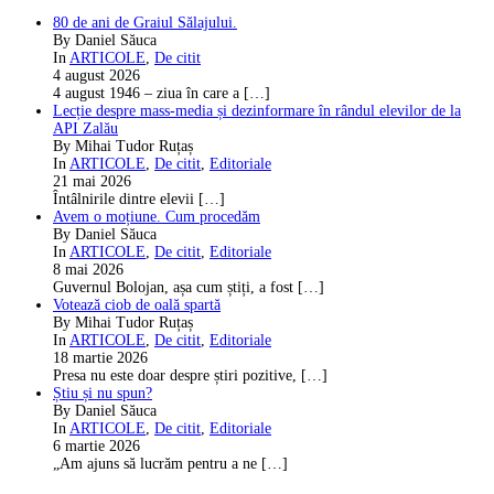
80 de ani de Graiul Sălajului.
By Daniel Săuca
In
ARTICOLE
,
De citit
4 august 2026
4 august 1946 – ziua în care a
[…]
Lecție despre mass-media și dezinformare în rândul elevilor de la
API Zalău
By Mihai Tudor Ruțaș
In
ARTICOLE
,
De citit
,
Editoriale
21 mai 2026
Întâlnirile dintre elevii
[…]
Avem o moțiune. Cum procedăm
By Daniel Săuca
In
ARTICOLE
,
De citit
,
Editoriale
8 mai 2026
Guvernul Bolojan, așa cum știți, a fost
[…]
Votează ciob de oală spartă
By Mihai Tudor Ruțaș
In
ARTICOLE
,
De citit
,
Editoriale
18 martie 2026
Presa nu este doar despre știri pozitive,
[…]
Știu și nu spun?
By Daniel Săuca
In
ARTICOLE
,
De citit
,
Editoriale
6 martie 2026
„Am ajuns să lucrăm pentru a ne
[…]