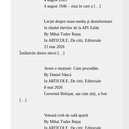
4 august 1946 – ziua în care a
[…]
Lecție despre mass-media și dezinformare
în rândul elevilor de la API Zalău
By Mihai Tudor Ruțaș
In
ARTICOLE
,
De citit
,
Editoriale
21 mai 2026
Întâlnirile dintre elevii
[…]
Avem o moțiune. Cum procedăm
By Daniel Săuca
In
ARTICOLE
,
De citit
,
Editoriale
8 mai 2026
Guvernul Bolojan, așa cum știți, a fost
[…]
Votează ciob de oală spartă
By Mihai Tudor Ruțaș
In
ARTICOLE
,
De citit
,
Editoriale