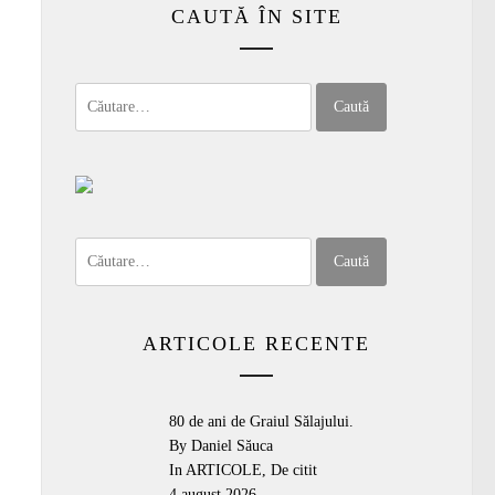
CAUTĂ ÎN SITE
Caută
după:
Caută
după:
ARTICOLE RECENTE
80 de ani de Graiul Sălajului.
By Daniel Săuca
In
ARTICOLE
,
De citit
4 august 2026