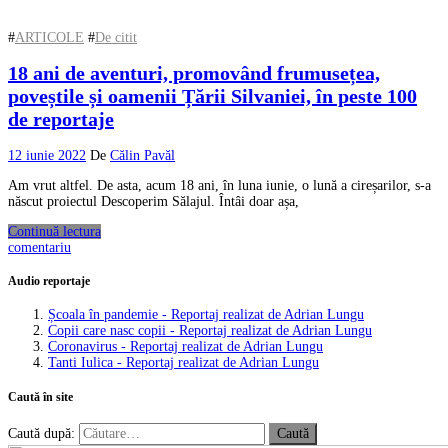
#
ARTICOLE
#
De citit
18 ani de aventuri, promovând frumusețea,
poveștile și oamenii Țării Silvaniei, în peste 100
de reportaje
12 iunie 2022
De
Călin Pavăl
Am vrut altfel. De asta, acum 18 ani, în luna iunie, o lună a cireșarilor, s-a
născut proiectul Descoperim Sălajul. Întâi doar așa,
Continuă lectura
comentariu
Audio reportaje
Școala în pandemie - Reportaj realizat de Adrian Lungu
Copii care nasc copii - Reportaj realizat de Adrian Lungu
Coronavirus - Reportaj realizat de Adrian Lungu
Tanti Iulica - Reportaj realizat de Adrian Lungu
Caută în site
Caută după: