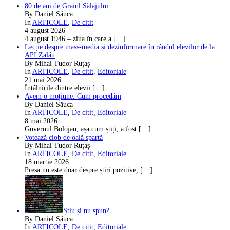
80 de ani de Graiul Sălajului.
By Daniel Săuca
In
ARTICOLE
,
De citit
4 august 2026
4 august 1946 – ziua în care a
[…]
Lecție despre mass-media și dezinformare în rândul elevilor de la
API Zalău
By Mihai Tudor Ruțaș
In
ARTICOLE
,
De citit
,
Editoriale
21 mai 2026
Întâlnirile dintre elevii
[…]
Avem o moțiune. Cum procedăm
By Daniel Săuca
In
ARTICOLE
,
De citit
,
Editoriale
8 mai 2026
Guvernul Bolojan, așa cum știți, a fost
[…]
Votează ciob de oală spartă
By Mihai Tudor Ruțaș
In
ARTICOLE
,
De citit
,
Editoriale
18 martie 2026
Presa nu este doar despre știri pozitive,
[…]
Știu și nu spun?
By Daniel Săuca
In
ARTICOLE
,
De citit
,
Editoriale