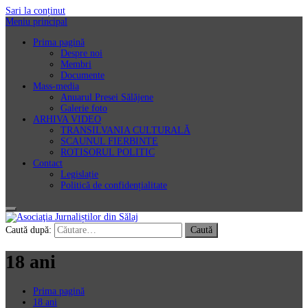
Sari la conținut
Meniu principal
Prima pagină
Despre noi
Membri
Documente
Mass-media
Anuarul Presei Sălăjene
Galerie foto
ARHIVA VIDEO
TRANSILVANIA CULTURALĂ
SCAUNUL FIERBINTE
ROTISORUL POLITIC
Contact
Legislație
Politică de confidențialitate
Asociaţia Jurnaliștilor din Sălaj
Caută după:
18 ani
Prima pagină
18 ani