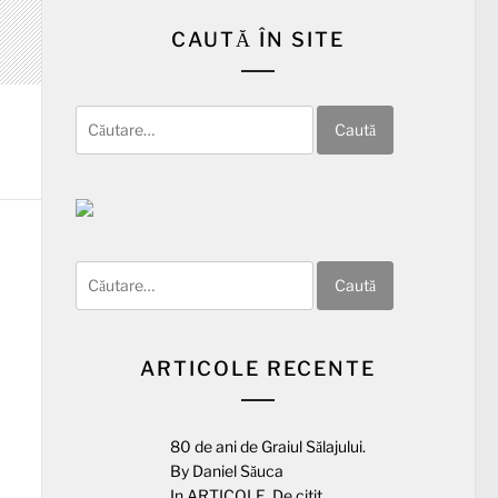
CAUTĂ ÎN SITE
Caută
după:
Caută
după:
ARTICOLE RECENTE
80 de ani de Graiul Sălajului.
By Daniel Săuca
In
ARTICOLE
,
De citit