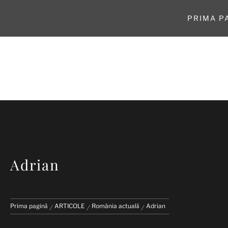
Sari
la
PRIMA P
conținut
ASOCIAŢI
Adrian
Prima pagină
ARTICOLE
România actuală
Adrian