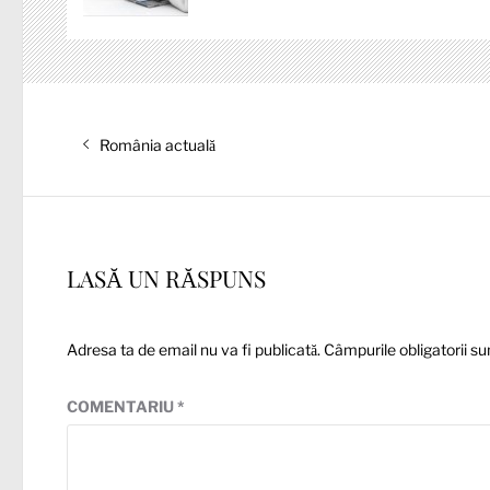
Navigare
Articolul
România actuală
în
anterior:
articole
LASĂ UN RĂSPUNS
Adresa ta de email nu va fi publicată.
Câmpurile obligatorii s
COMENTARIU
*