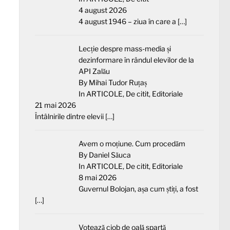
4 august 2026
4 august 1946 – ziua în care a
[…]
Lecție despre mass-media și
dezinformare în rândul elevilor de la
API Zalău
By Mihai Tudor Ruțaș
In
ARTICOLE
,
De citit
,
Editoriale
21 mai 2026
Întâlnirile dintre elevii
[…]
Avem o moțiune. Cum procedăm
By Daniel Săuca
In
ARTICOLE
,
De citit
,
Editoriale
8 mai 2026
Guvernul Bolojan, așa cum știți, a fost
[…]
Votează ciob de oală spartă