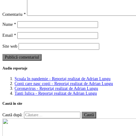
Comentariu
*
Nume
*
Email
*
Site web
Audio reportaje
Școala în pandemie - Reportaj realizat de Adrian Lungu
Copii care nasc copii - Reportaj realizat de Adrian Lungu
Coronavirus - Reportaj realizat de Adrian Lungu
Tanti Iulica - Reportaj realizat de Adrian Lungu
Caută în site
Caută după: