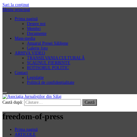
Sari la conținut
Meniu principal
Prima pagină
Despre noi
Membri
Documente
Mass-media
Anuarul Presei Sălăjene
Galerie foto
ARHIVA VIDEO
TRANSILVANIA CULTURALĂ
SCAUNUL FIERBINTE
ROTISORUL POLITIC
Contact
Legislație
Politică de confidențialitate
Asociaţia Jurnaliștilor din Sălaj
Caută după:
freedom-of-press
Prima pagină
ARTICOLE