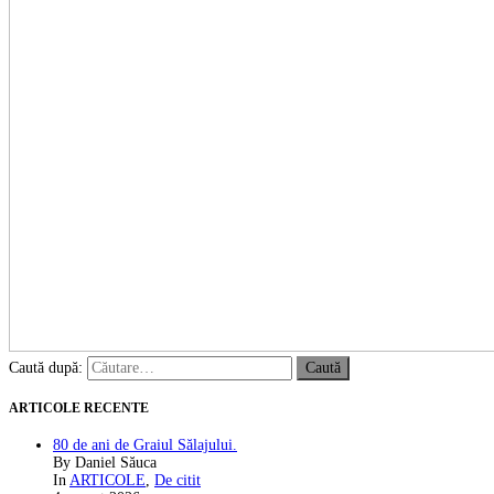
Caută după:
ARTICOLE RECENTE
80 de ani de Graiul Sălajului.
By Daniel Săuca
In
ARTICOLE
,
De citit