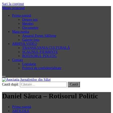
Sari la conținut
Meniu principal
Prima pagină
Despre noi
Membri
Documente
Mass-media
Anuarul Presei Sălăjene
Galerie foto
ARHIVA VIDEO
TRANSILVANIA CULTURALĂ
SCAUNUL FIERBINTE
ROTISORUL POLITIC
Contact
Legislație
Politică de confidențialitate
Asociaţia Jurnaliștilor din Sălaj
Caută după:
Daniel Săuca – Rotisorul Politic
Prima pagină
ARTICOLE