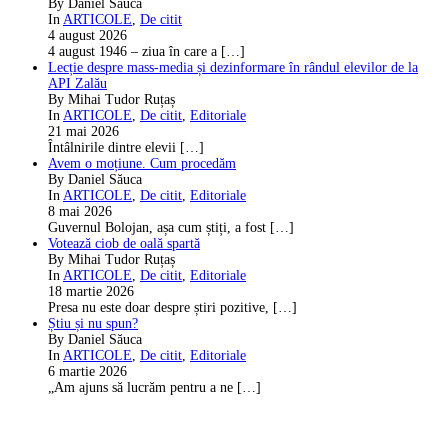
By Daniel Săuca
In
ARTICOLE
,
De citit
4 august 2026
4 august 1946 – ziua în care a
[…]
Lecție despre mass-media și dezinformare în rândul elevilor de la
API Zalău
By Mihai Tudor Ruțaș
In
ARTICOLE
,
De citit
,
Editoriale
21 mai 2026
Întâlnirile dintre elevii
[…]
Avem o moțiune. Cum procedăm
By Daniel Săuca
In
ARTICOLE
,
De citit
,
Editoriale
8 mai 2026
Guvernul Bolojan, așa cum știți, a fost
[…]
Votează ciob de oală spartă
By Mihai Tudor Ruțaș
In
ARTICOLE
,
De citit
,
Editoriale
18 martie 2026
Presa nu este doar despre știri pozitive,
[…]
Știu și nu spun?
By Daniel Săuca
In
ARTICOLE
,
De citit
,
Editoriale
6 martie 2026
„Am ajuns să lucrăm pentru a ne
[…]