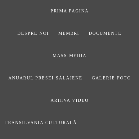
Sari
la
PRIMA PAGINĂ
conținut
DESPRE NOI
MEMBRI
DOCUMENTE
ASOCIAŢIA
MASS-MEDIA
JURNALIȘTILOR
DIN SĂLAJ
ANUARUL PRESEI SĂLĂJENE
GALERIE FOTO
ARHIVA VIDEO
MS_500
TRANSILVANIA CULTURALĂ
Prima pagină
ARTICOLE
Magazin Sălăjean – de 25 de ani, liderul presei sălăjene
(1)
MS_500