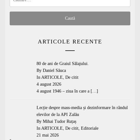
după:
ARTICOLE RECENTE
80 de ani de Graiul Sălajului.
By Daniel Săuca
In
ARTICOLE
,
De citit
4 august 2026
4 august 1946 – ziua în care a
[…]
Lecție despre mass-media și dezinformare în rândul
elevilor de la API Zalău
By Mihai Tudor Ruțaș
In
ARTICOLE
,
De citit
,
Editoriale
21 mai 2026