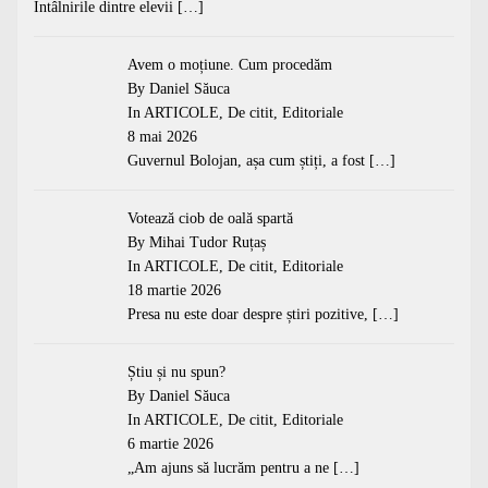
Întâlnirile dintre elevii
[…]
Avem o moțiune. Cum procedăm
By Daniel Săuca
In
ARTICOLE
,
De citit
,
Editoriale
8 mai 2026
Guvernul Bolojan, așa cum știți, a fost
[…]
Votează ciob de oală spartă
By Mihai Tudor Ruțaș
In
ARTICOLE
,
De citit
,
Editoriale
18 martie 2026
Presa nu este doar despre știri pozitive,
[…]
Știu și nu spun?
By Daniel Săuca
In
ARTICOLE
,
De citit
,
Editoriale
6 martie 2026
„Am ajuns să lucrăm pentru a ne
[…]