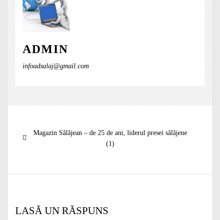
ADMIN
infoadsalaj@gmail.com
Navigare
Articolul
Magazin Sălăjean – de 25 de ani, liderul presei sălăjene
în
anterior:
(1)
articole
LASĂ UN RĂSPUNS