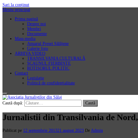
Sari la conținut
Meniu principal
Prima pagină
Despre noi
Membri
Documente
Mass-media
Anuarul Presei Sălăjene
Galerie foto
ARHIVA VIDEO
TRANSILVANIA CULTURALĂ
SCAUNUL FIERBINTE
ROTISORUL POLITIC
Contact
Legislație
Politică de confidențialitate
Asociaţia Jurnaliștilor din Sălaj
Caută după:
Jurnalistii din Transilvania de Nord,
Publicat pe
12 septembrie 2013
21 august 2023
De
Admin