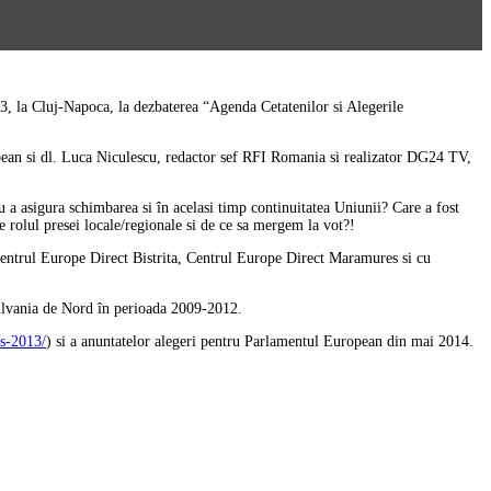
013, la Cluj-Napoca, la dezbaterea “Agenda Cetatenilor si Alegerile
ropean si dl. Luca Niculescu, redactor sef RFI Romania si realizator DG24 TV,
ru a asigura schimbarea si în acelasi timp continuitatea Uniunii? Care a fost
 rolul presei locale/regionale si de ce sa mergem la vot?!
entrul Europe Direct Bistrita, Centrul Europe Direct Maramures si cu
silvania de Nord în perioada 2009-2012.
ns-2013/
) si a anuntatelor alegeri pentru Parlamentul European din mai 2014.