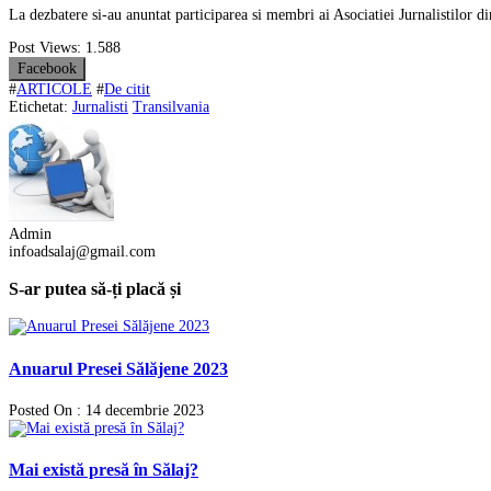
La dezbatere si-au anuntat participarea si membri ai Asociatiei Jurnalistilor di
Post Views:
1.588
Facebook
#
ARTICOLE
#
De citit
Etichetat:
Jurnalisti
Transilvania
Admin
infoadsalaj@gmail.com
S-ar putea să-ți placă și
Anuarul Presei Sălăjene 2023
Posted On : 14 decembrie 2023
Mai există presă în Sălaj?