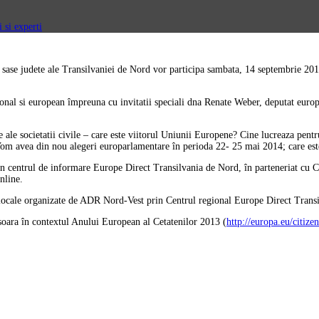
 si experti
cele sase judete ale Transilvaniei de Nord vor participa sambata, 14 septembrie 2
egional si european împreuna cu invitatii speciali dna Renate Weber, deputat eu
te ale societatii civile – care este viitorul Uniunii Europene? Cine lucreaza pent
Vom avea din nou alegeri europarlamentare în perioda 22- 25 mai 2014; care este
n centrul de informare Europe Direct Transilvania de Nord, în parteneriat cu C
nline.
sei locale organizate de ADR Nord-Vest prin Centrul regional Europe Direct Tran
oara în contextul Anului European al Cetatenilor 2013 (
http://europa.eu/citize