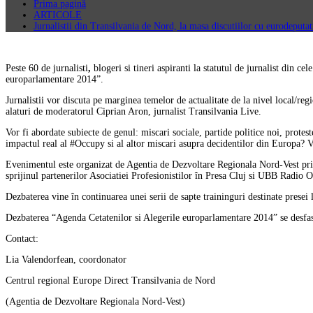
Prima pagină
ARTICOLE
Jurnalistii din Transilvania de Nord, la masa discutiilor cu eurodeputati
Peste 60 de jurnalisti
,
blogeri si tineri aspiranti la statutul de jurnalist din 
europarlamentare 2014”.
Jurnalistii vor discuta pe marginea temelor de actualitate de la nivel local/r
alaturi de moderatorul Ciprian Aron, jurnalist Transilvania Live.
Vor fi abordate subiecte de genul: miscari sociale, partide politice noi, protes
impactul real al #Occupy si al altor miscari asupra decidentilor din Europa? 
Evenimentul este organizat de Agentia de Dezvoltare Regionala Nord-Vest pri
sprijinul partenerilor Asociatiei Profesionistilor în Presa Cluj si UBB Radio O
Dezbaterea vine în continuarea unei serii de sapte traininguri destinate pre
Dezbaterea “Agenda Cetatenilor si Alegerile europarlamentare 2014” se desfas
Contact:
Lia Valendorfean, coordonator
Centrul regional Europe Direct Transilvania de Nord
(Agentia de Dezvoltare Regionala Nord-Vest)