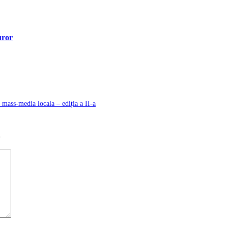
uror
mass-media locala – ediția a II-a
*