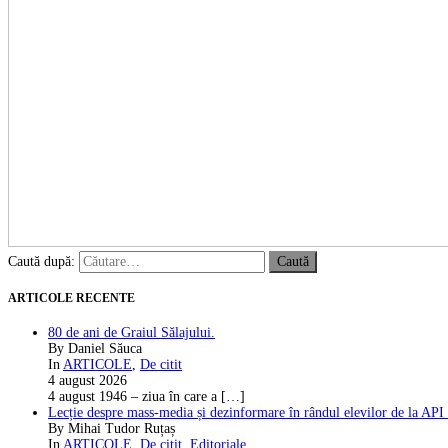
Caută după:
ARTICOLE RECENTE
80 de ani de Graiul Sălajului.
By Daniel Săuca
In
ARTICOLE
,
De citit
4 august 2026
4 august 1946 – ziua în care a
[…]
Lecție despre mass-media și dezinformare în rândul elevilor de la API
By Mihai Tudor Ruțaș
In
ARTICOLE
,
De citit
,
Editoriale