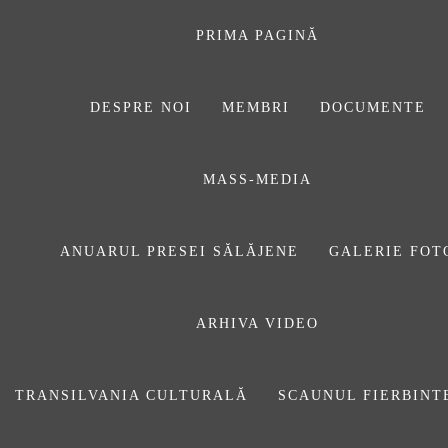
Sari
la
PRIMA PAGINĂ
conținut
DESPRE NOI
MEMBRI
DOCUMENTE
ASOCIAŢIA
MASS-MEDIA
JURNALIȘTILOR
DIN SĂLAJ
ANUARUL PRESEI SĂLĂJENE
GALERIE FOT
ARHIVA VIDEO
WPPh2021_EXHIBITION_Facebook
TRANSILVANIA CULTURALĂ
SCAUNUL FIERBINT
Prima pagină
ARTICOLE
Expoziția anuală internaţională WORLD PRESS
PHOTO
WPPh2021_EXHIBITION_Facebook_CLUJ