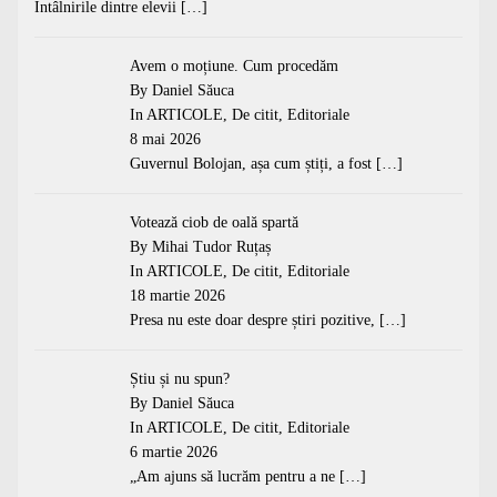
Întâlnirile dintre elevii
[…]
Avem o moțiune. Cum procedăm
By Daniel Săuca
In
ARTICOLE
,
De citit
,
Editoriale
8 mai 2026
Guvernul Bolojan, așa cum știți, a fost
[…]
Votează ciob de oală spartă
By Mihai Tudor Ruțaș
In
ARTICOLE
,
De citit
,
Editoriale
18 martie 2026
Presa nu este doar despre știri pozitive,
[…]
Știu și nu spun?
By Daniel Săuca
In
ARTICOLE
,
De citit
,
Editoriale
6 martie 2026
„Am ajuns să lucrăm pentru a ne
[…]