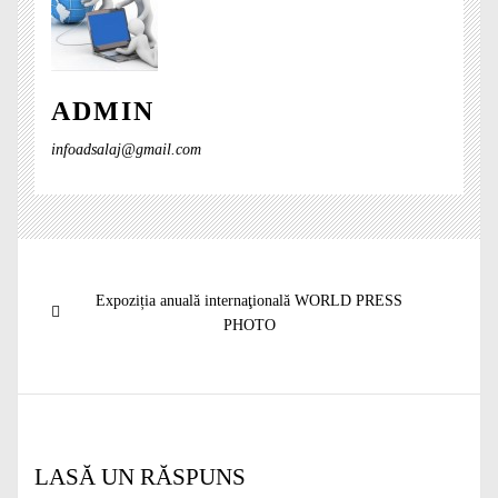
ADMIN
infoadsalaj@gmail.com
Navigare
Articolul
Expoziția anuală internaţională WORLD PRESS
în
anterior:
PHOTO
articole
LASĂ UN RĂSPUNS