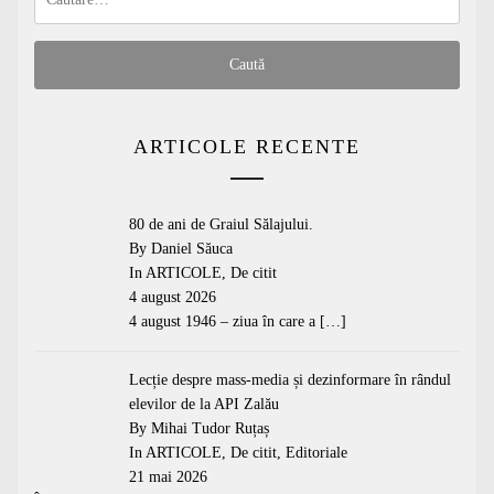
după:
ARTICOLE RECENTE
80 de ani de Graiul Sălajului.
By Daniel Săuca
In
ARTICOLE
,
De citit
4 august 2026
4 august 1946 – ziua în care a
[…]
Lecție despre mass-media și dezinformare în rândul
elevilor de la API Zalău
By Mihai Tudor Ruțaș
In
ARTICOLE
,
De citit
,
Editoriale
21 mai 2026