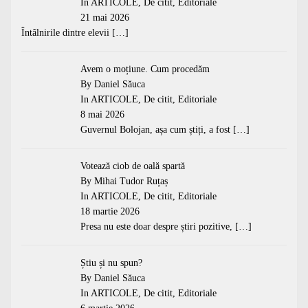
In
ARTICOLE
,
De citit
,
Editoriale
21 mai 2026
Întâlnirile dintre elevii
[…]
Avem o moțiune. Cum procedăm
By Daniel Săuca
In
ARTICOLE
,
De citit
,
Editoriale
8 mai 2026
Guvernul Bolojan, așa cum știți, a fost
[…]
Votează ciob de oală spartă
By Mihai Tudor Ruțaș
In
ARTICOLE
,
De citit
,
Editoriale
18 martie 2026
Presa nu este doar despre știri pozitive,
[…]
Știu și nu spun?
By Daniel Săuca
In
ARTICOLE
,
De citit
,
Editoriale