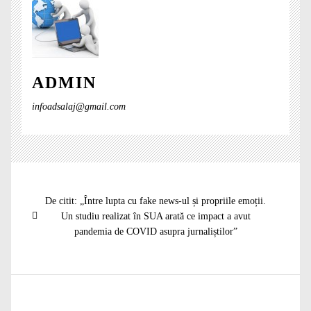
ADMIN
infoadsalaj@gmail.com
Navigare
Articolul
De citit: „Între lupta cu fake news-ul și propriile emoții.
în
anterior:
Un studiu realizat în SUA arată ce impact a avut
articole
pandemia de COVID asupra jurnaliștilor”