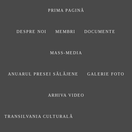
Sari
la
PRIMA PAGINĂ
conținut
DESPRE NOI
MEMBRI
DOCUMENTE
ASOCIAŢIA
MASS-MEDIA
JURNALIȘTILOR
DIN SĂLAJ
ANUARUL PRESEI SĂLĂJENE
GALERIE FOTO
ARHIVA VIDEO
corona-4893276_1920
TRANSILVANIA CULTURALĂ
Prima pagină
ARTICOLE
De citit: „Între lupta cu fake news-ul și propriile emoții.
Un studiu realizat în SUA arată ce impact a avut pandemia de COVID asupra