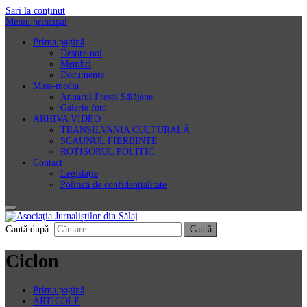
Sari la conținut
Meniu principal
Prima pagină
Despre noi
Membri
Documente
Mass-media
Anuarul Presei Sălăjene
Galerie foto
ARHIVA VIDEO
TRANSILVANIA CULTURALĂ
SCAUNUL FIERBINTE
ROTISORUL POLITIC
Contact
Legislație
Politică de confidențialitate
Asociaţia Jurnaliștilor din Sălaj
Caută după:
Ciclon
Prima pagină
ARTICOLE