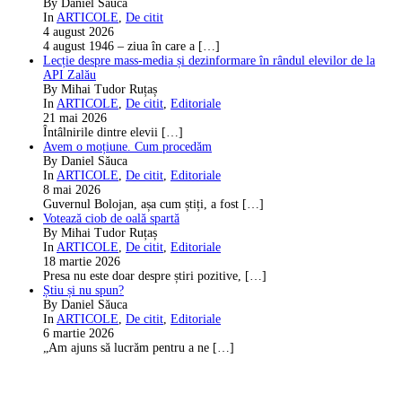
By Daniel Săuca
In
ARTICOLE
,
De citit
4 august 2026
4 august 1946 – ziua în care a
[…]
Lecție despre mass-media și dezinformare în rândul elevilor de la
API Zalău
By Mihai Tudor Ruțaș
In
ARTICOLE
,
De citit
,
Editoriale
21 mai 2026
Întâlnirile dintre elevii
[…]
Avem o moțiune. Cum procedăm
By Daniel Săuca
In
ARTICOLE
,
De citit
,
Editoriale
8 mai 2026
Guvernul Bolojan, așa cum știți, a fost
[…]
Votează ciob de oală spartă
By Mihai Tudor Ruțaș
In
ARTICOLE
,
De citit
,
Editoriale
18 martie 2026
Presa nu este doar despre știri pozitive,
[…]
Știu și nu spun?
By Daniel Săuca
In
ARTICOLE
,
De citit
,
Editoriale
6 martie 2026
„Am ajuns să lucrăm pentru a ne
[…]