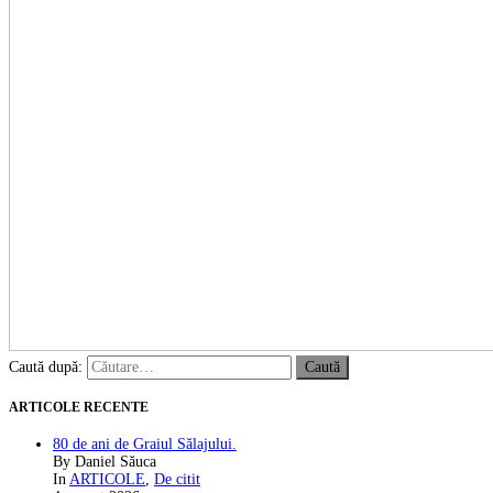
Caută după:
ARTICOLE RECENTE
80 de ani de Graiul Sălajului.
By Daniel Săuca
In
ARTICOLE
,
De citit