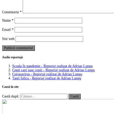
Comentariu
*
Nume
*
Email
*
Site web
Audio reportaje
Școala în pandemie - Reportaj realizat de Adrian Lungu
Copii care nasc copii - Reportaj realizat de Adrian Lungu
Coronavirus - Reportaj realizat de Adrian Lungu
Tanti Iulica - Reportaj realizat de Adrian Lungu
Caută în site
Caută după: