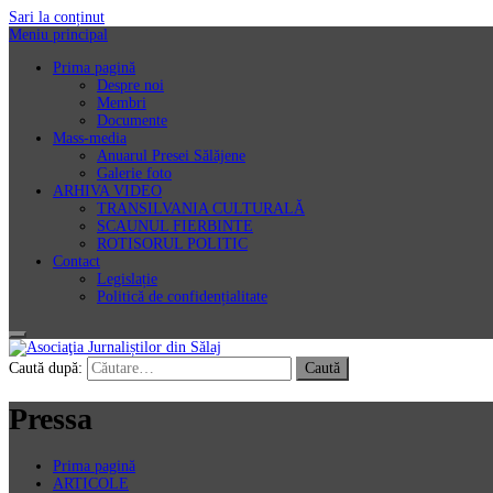
Sari la conținut
Meniu principal
Prima pagină
Despre noi
Membri
Documente
Mass-media
Anuarul Presei Sălăjene
Galerie foto
ARHIVA VIDEO
TRANSILVANIA CULTURALĂ
SCAUNUL FIERBINTE
ROTISORUL POLITIC
Contact
Legislație
Politică de confidențialitate
Asociaţia Jurnaliștilor din Sălaj
Caută după:
Pressa
Prima pagină
ARTICOLE