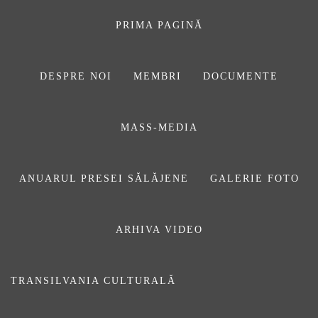
Sari
la
PRIMA PAGINĂ
conținut
DESPRE NOI
MEMBRI
DOCUMENTE
ASOCIAŢIA
MASS-MEDIA
JURNALIȘTILOR
DIN SĂLAJ
ANUARUL PRESEI SĂLĂJENE
GALERIE FOTO
ARHIVA VIDEO
Pin Posts
TRANSILVANIA CULTURALĂ
Prima pagină
Pin Posts