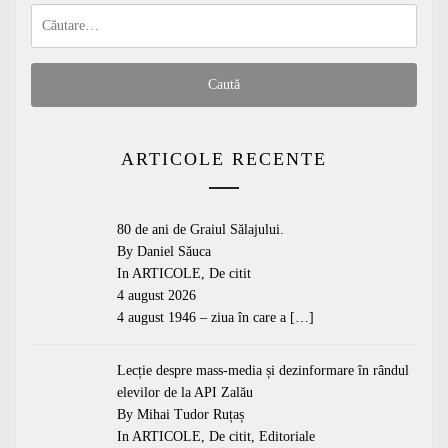
Caută
după:
ARTICOLE RECENTE
80 de ani de Graiul Sălajului.
By Daniel Săuca
In
ARTICOLE
,
De citit
4 august 2026
4 august 1946 – ziua în care a
[…]
Lecție despre mass-media și dezinformare în rândul
elevilor de la API Zalău
By Mihai Tudor Ruțaș
In
ARTICOLE
,
De citit
,
Editoriale