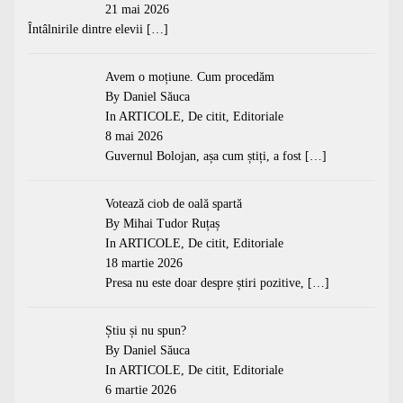
21 mai 2026
Întâlnirile dintre elevii
[…]
Avem o moțiune. Cum procedăm
By Daniel Săuca
In
ARTICOLE
,
De citit
,
Editoriale
8 mai 2026
Guvernul Bolojan, așa cum știți, a fost
[…]
Votează ciob de oală spartă
By Mihai Tudor Ruțaș
In
ARTICOLE
,
De citit
,
Editoriale
18 martie 2026
Presa nu este doar despre știri pozitive,
[…]
Știu și nu spun?
By Daniel Săuca
In
ARTICOLE
,
De citit
,
Editoriale
6 martie 2026