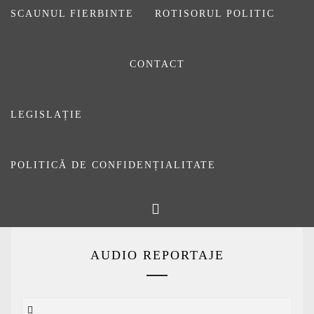
SCAUNUL FIERBINTE
ROTISORUL POLITIC
CONTACT
LEGISLAȚIE
[be-booster-favourites]
POLITICĂ DE CONFIDENȚIALITATE
Facebook
AUDIO REPORTAJE